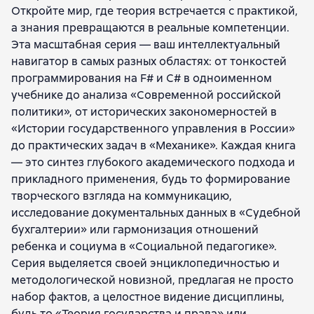
Откройте мир, где теория встречается с практикой,
Игорь Евгеньевич Охотский
а знания превращаются в реальные компетенции.
Игорь Вячеславович Левакин
Эта масштабная серия — ваш интеллектуальный
Мария Владимировна Шедий
навигатор в самых разных областях: от тонкостей
Генри Маркович Резник
программирования на F# и C# в одноименном
Владимир Дмитриевич Грибов
учебнике до анализа «Современной российской
Эльвира Александровна Киреева
политики», от исторических закономерностей в
Елена Александровна Орлова
«Истории государственного управления в России»
Татьяна Павловна Розанова
до практических задач в «Механике». Каждая книга
Вера Алексеевна Ачкасова
А. А. Ивин
— это синтез глубокого академического подхода и
Алексей Алексеевич Скворцов
А. А. Никитина
прикладного применения, будь то формирование
З. В. Любимова
Ирина Петровна Никитина
творческого взгляда на коммуникацию,
Андрей Александрович Романов
В. А. Поляков
исследование документальных данных в «Судебной
Илона Юловна Парик
Ирина Ильинична Елисеева
бухгалтерии» или гармонизация отношений
Мария Константиновна Попова
М. И. Никола
ребенка и социума в «Социальной педагогике».
И. О. Шайтанов
Юлия Владимировна Корчагина
Серия выделяется своей энциклопедичностью и
Олег Александрович Кривцун
методологической новизной, предлагая не просто
Марина Сергеевна Смирнова
набор фактов, а целостное видение дисциплины,
Михаил Николаевич Прудников
Ю. М. Неруш
будь то «Теория государства и права» или