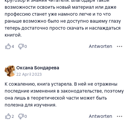
кругозор и знания читателя. Благодаря такой
Николай Александрович Бурнашев
возможности освоить новый материал или даже
Андрей Вениаминович Белавин
профессию станет уже намного легче и то что
Валерий Дмитриевич Иванов
раньше возможно было не доступно вашему глазу
Дмитрий Игоревич Леонов
теперь достаточно просто скачать и наслаждаться
Ирина Борисовна Голуб
книгой.
Татьяна Владимировна Плешакова
Ирина Игоревна Чиронова
Antworten
4
0
Диана Валентиновна Буримская
Инна Владимировна Соловьева
Екатерина Михайловна Попкова
С. Е. Федоров
Оксана Бондарева
Валерий Матвеевич Березин
22 April 2023
Иван Алексеевич Благих
К сожалению, книга устарела. В ней не отражены
Александр Николаевич Дубянский
В. В. Синяев
последние изменения в законодательстве, поэтому
Р. В. Светлов
Татьяна Алексеевна Алексина
она лишь в теоретической части может быть
Н. И. Сидняев
Оксана Михайловна Калинина
полезна для изучения.
Анна Ильинична Терских
Алена Владимировна Каленых
Antworten
2
0
Зинаида Александровна Незнамова
Виталий Анатольевич Лукьянов