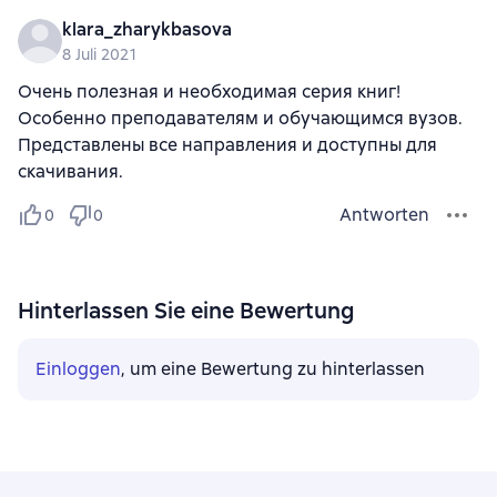
Анна Геннадьевна Меньшикова
klara_zharykbasova
Андрей Владимирович Куликов
8 Juli 2021
Игорь Олегович Ткачёв
Кирилл Игоревич Тихонов
Очень полезная и необходимая серия книг!
Елизавета Борисовна Козаченко
Особенно преподавателям и обучающимся вузов.
Татьяна Юрьевна Строгонова
Представлены все направления и доступны для
Алексей Петрович Жеребцов
скачивания.
Юлия Викторовна Радостева
Елена Владимировна Щелконогова
Antworten
0
0
Петр Андреевич Волостнов
Антон Викторович Башков
Сергей Валерьевич Иванов
Дмитрий Савельев
Hinterlassen Sie eine Bewertung
Евгений Афанасьевич Доля
Петр Емельянович Кондратов
Einloggen
, um eine Bewertung zu hinterlassen
Сергей Михайлович Елисеев
Н. С. Новикова
Иван Алексеевич Пугачев
Ирина Юрьевна Варламова
Марина Борисовна Будильцева
Вера Николаевна Васильева