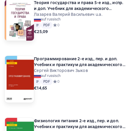
Теория государства и права 5-е изд., испр.
Владимир Евгеньевич Леонтьев
и доп. Учебник для академического
Галина Михайловна Коджаспирова
И. К. Захаренко
бакалавриата
Лазарев Валерий Васильевич u.a.
С. В. Земляк
В. А. Спивак
С. М. Никольский
auf russisch
Text
PDF
Н. А. Логинова
Галина Алексеевна Кононова
PDF
Средний рейтинг 0 на основе 0 оценок
0
Александр Германович Будрин
€25,09
Елена Викторовна Будрина
Анна Сергеевна Лебедева
Леонид Григорьевич Лаптев
Программирование 2-е изд., пер. и доп.
Анатолий Алексеевич Деркач
Учебник и практикум для академического
Владимир Гаврилович Крысько
бакалавриата
Сергей Викторович Зыков
Надежда Николаевна Васильева
Игорь Вачков
auf russisch
Валентина Георгиевна Казанская
Text
PDF
PDF
Средний рейтинг 0 на основе 0 оценок
0
Наталья Михайловна Мякишева
З. И. Айгумова
€14,65
Константин Борисович Зуев
А. Н. Фоминова
Светлана Васильевна Феоктистова
Юрий Борисович Гребенщиков
Ирина Юрьевна Седых
Физиология питания 2-е изд., пер. и доп.
Александр Юрьевич Шевелев
Учебник и практикум для академического
Александр Лукьянович Баранников