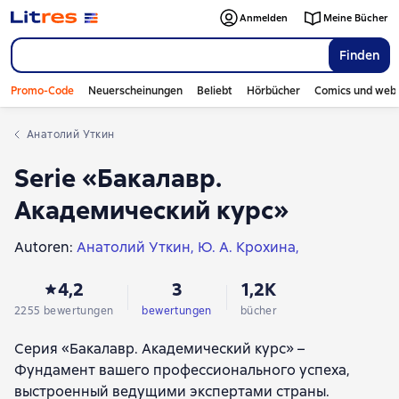
Anmelden
Meine Bücher
Finden
Promo-Code
Neuerscheinungen
Beliebt
Hörbücher
Comics und web
Анатолий Уткин
Serie «Бакалавр.
Академический курс»
Autoren:
Анатолий Уткин
Ю. А. Крохина
Б. В. Марков
Юрий Манн
В. В. Агеносов
4,2
3
1,2K
Владимир Попондопуло
Валентина Михайловна Захарова
2255 bewertungen
bewertungen
bücher
Игорь Владимирович Леонов
Серия «Бакалавр. Академический курс» –
Геннадий Федорович Ярош
Фундамент вашего профессионального успеха,
Валерий Анатольевич Ефремов
выстроенный ведущими экспертами страны.
Владимир Николаевич Краснов