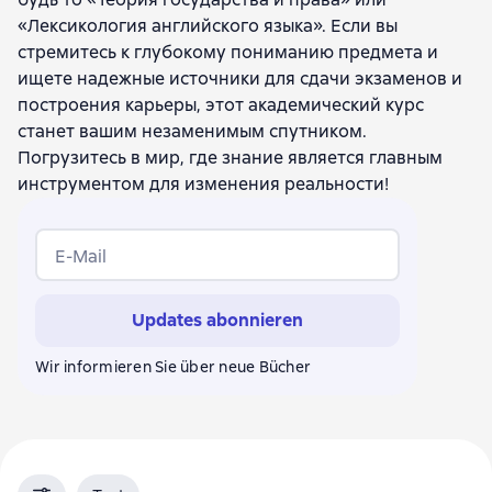
Артём Юрьевич Неруш
«Лексикология английского языка». Если вы
Елена Ильинична Маторина
стремитесь к глубокому пониманию предмета и
Сергей Викторович Герасимов
ищете надежные источники для сдачи экзаменов и
Лариса Викторовна Лукашина
построения карьеры, этот академический курс
Николай Михайлович Конин
станет вашим незаменимым спутником.
Андрей Вячеславович Прокофьев
Погрузитесь в мир, где знание является главным
Станислав Сергеевич Гусев
инструментом для изменения реальности!
Виктор Андреевич Канке
Анатолий Степанович Чуйко
Владимир Григорьевич Шершнев
Л. А. Чалдаева
E-Mail
Людмила Дмитриевна Томина
Игорь Владимирович Росин
Updates abonnieren
Иосиф Мордкович Дзялошинский
Мария Александровна Пильгун
Wir informieren Sie über neue Bücher
Виолетта Николаевна Волкова
Владимир Николаевич Лавриненко
Владимир Алексеевич Мескин
Светлана Георгиевна Бычкова
Марина Борисовна Жернакова