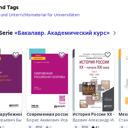
nd Tags
und Unterrichtsmaterial für Universitäten
 Serie
«
Бакалавр. Академический курс
»
арубежной журналистики 2-е изд. Учебник для бакалавров
Современная российская политика 3-е изд., пер. 
История России XX – начала 
Меха
рьевич Быков u.a.
Борис Акимович Исаев u.a.
Вдовин Александр Иванович
Стан
Text
PDF
Text
PDF
Text
редний рейтинг 0 на основе 0 оценок
0
PDF
Средний рейтинг 0 на основе 0 оценок
0
PDF
Средний рейтинг 4 на
4
3