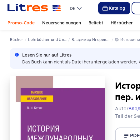
Katalog
DE
Promo-Code
Neuerscheinungen
Beliebt
Hörbücher
Bücher
Lehrbücher und Unterrichtsmaterial für Universitäten
Владимир Игоревич Батюк
📚 
История 
Lesen Sie nur auf Litres
Das Buch kann nicht als Datei heruntergeladen werden, 
Истор
пер. 
Autor
Вла
Teil der S
PDF