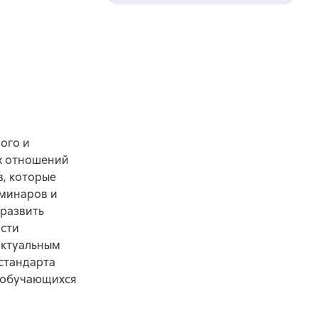
ого и
х отношений
в, которые
еминаров и
 развить
асти
актуальным
стандарта
, обучающихся