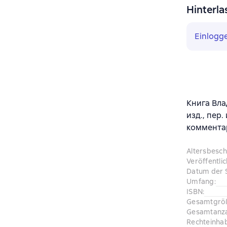
Hinterla
Einlogg
Книга Вл
изд., пер
комментар
Altersbesc
Veröffentli
Datum der 
Umfang
:
ISBN
:
Gesamtgrö
Gesamtanza
Rechteinha