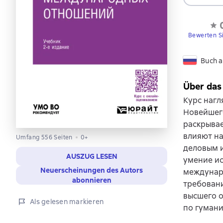
Bewerten S
Buch a
Über das
Курс наг
Новейшег
раскрывае
влияют на
Umfang 556 Seiten
0+
деловым и
AUSZUG LESEN
умение ис
Neuerscheinungen des Autors
междунар
abonnieren
требован
высшего о
Als gelesen markieren
по гуман