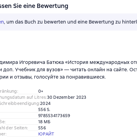
ssen Sie eine Bewertung
en
, um das Buch zu bewerten und eine Bewertung zu hinter
адимира Игоревича Батюка «История международных от
. и доп. Учебник для вузов» — читать онлайн на сайте. О
ии и отзывы, голосуйте за понравившиеся.
hränkung
:
0+
chungsdatum auf Litres
:
30 Dezember 2023
Schreibbeendigung
:
2024
556 S.
9785534173659
ße
:
18 МБ
hl der Seiten
:
556
ber
:
ЮРАЙТ