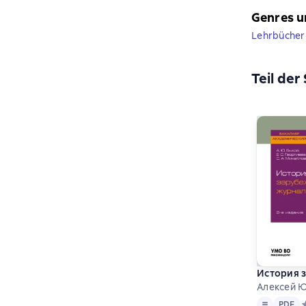
Genres u
Lehrbücher 
Teil der
История з
Алексей Ю
Text
PDF
PDF
С