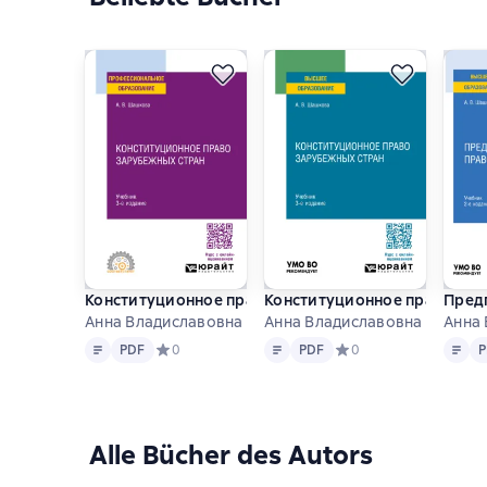
Конституционное право зарубежных стран 3-е изд.,
Конституционное право заруб
Предп
Анна Владиславовна Шашкова
Анна Владиславовна Шашко
Анна
Text
PDF
Text
PDF
Text
P
PDF
Средний рейтинг 0 на основе 0 оценок
0
PDF
Средний рейтинг 0 на 
0
P
Alle Bücher des Autors