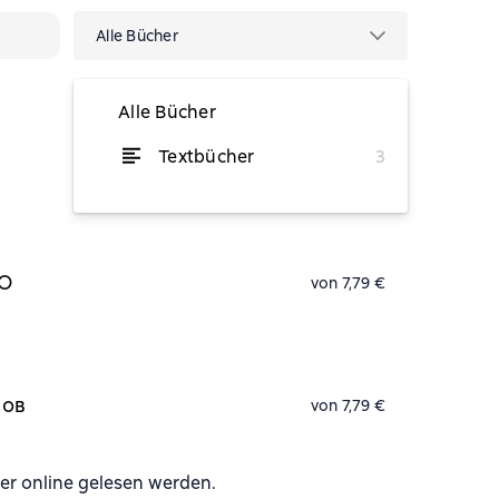
Alle Bücher
Alle Bücher
Textbücher
3
von 12,54 €
ПО
von 7,79 €
зов
von 7,79 €
r online gelesen werden.