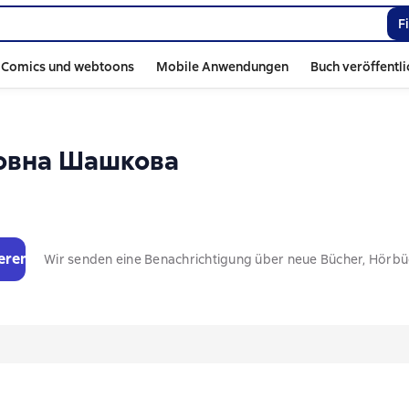
F
Comics und webtoons
Mobile Anwendungen
Buch veröffentl
овна Шашкова
eren
Wir senden eine Benachrichtigung über neue Bücher, Hörb