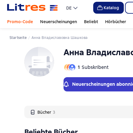
Слайдер с книгами
Katalog
DE
Promo-Code
Neuerscheinungen
Beliebt
Hörbücher
Startseite
Анна Владиславовна Шашкова
Анна Владислав
1
Subskribent
Neuerscheinungen abonni
Bücher
3
Beliebte Bücher