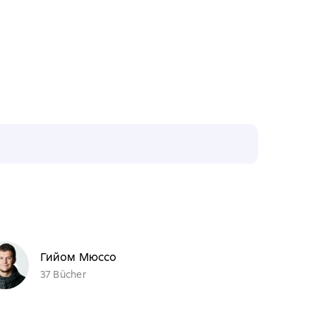
Гийом Мюссо
37 Bücher