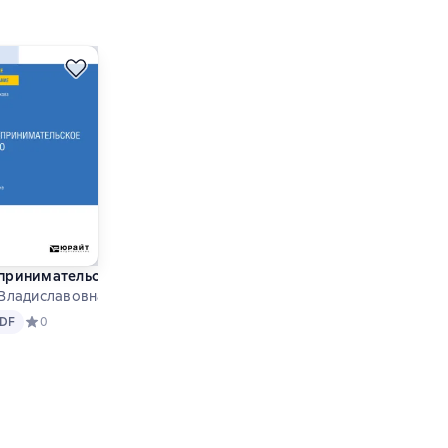
 испр. и доп. Учебник для СПО
ежных стран 3-е изд., испр. и доп. Учебник для вузов
ринимательское право 2-е изд., пер. и доп. Учебник для вузов
ва
 Владиславовна Шашкова
DF
основе 0 оценок
DF
Средний рейтинг 0 на основе 0 оценок
0