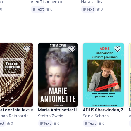
na
Alex Tishchenko
Natalia Ilina
Text
Text
 оценок
едний рейтинг 0 на основе 0 оценок
0
Text
Средний рейтинг 0 на основе 0 оценок
0
Text
Средний рейтинг 0 
0
 neuer Hörspielfassung, Folge 6: Die blaue Hand
at der Intellektuellen
Marie Antoinette: Historischer Roman
ADHS überwinden, Zuku
M
phan Reinhardt
Stefan Zweig
Sonja Schoch
A
Text
Text
T
енок
ext
Средний рейтинг 0 на основе 0 оценок
0
Text
Средний рейтинг 0 на основе 0 оценок
0
Text
Средний рейтинг 0
0