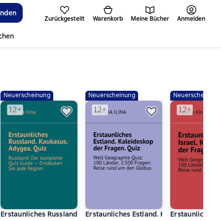
inden
Zurückgestellt
Warenkorb
Meine Bücher
Anmelden
ichen
Neuerscheinung
Neuerscheinung
Neuerscheinung
100 Länder, 2.500 Fragen: Reise rund um den Globus
eidoskop der Fragen. Quiz. Welt Geographie Quiz: 100 Länder, 2.5
Erstaunliches Russland. Kaukasus. Adygea. Quiz. Russland: Der k
Erstaunliches Estland. Kaleidoskop der f
Erstaunliches 