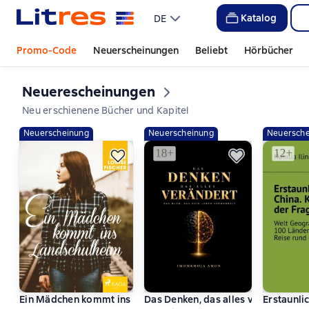
Katalog
DE
Promo-Code
Neuerscheinungen
Beliebt
Hörbücher
Neuerescheinungen
Слайдер с книгами
Neu erschienene Bücher und Kapitel
Neuerscheinung
Neuerscheinung
Neuersche
Ein Mädchen kommt ins Landschulheim
Das Denken, das alles verändert. D
Erstaunli