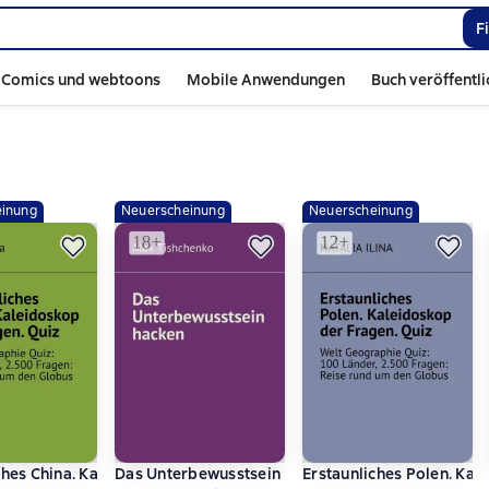
F
Comics und webtoons
Mobile Anwendungen
Buch veröffentl
inung
Neuerscheinung
Neuerscheinung
as Buch, das dein Leben verwandelt
ches China. Kaleidoskop der Fragen. Quiz. Welt Geographie Quiz: 
Das Unterbewusstsein hacken
Erstaunliches Polen. Kal