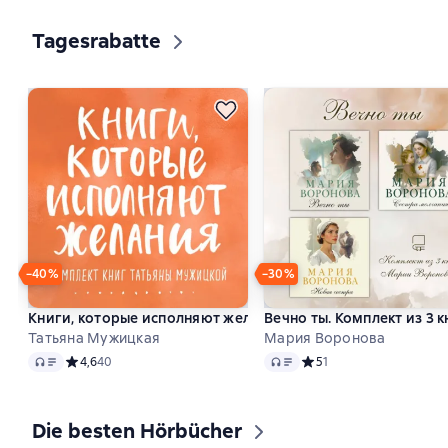
Tagesrabatte
Слайдер с книгами
−40%
−30%
Книги, которые исполняют желания. Комплект книг Тать
Вечно ты. Комплект из 3
Татьяна Мужицкая
Мария Воронова
Audio
Audio
Средний рейтинг 4,6 на основе 40 оценок
4,6
40
Средний рейтинг 5 на ос
5
1
Die besten Hörbücher