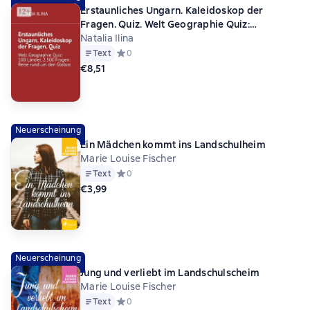
Erstaunliches Ungarn. Kaleidoskop der
Fragen. Quiz. Welt Geographie Quiz:
100 Länder, 2.500 Fragen: Reise rund um den
Natalia Ilina
Globus
Text
Средний рейтинг 0 на основе 0 оценок
0
€8,51
Neuerscheinung
Ein Mädchen kommt ins Landschulheim
Marie Louise Fischer
Text
Средний рейтинг 0 на основе 0 оценок
0
€3,99
Neuerscheinung
Jung und verliebt im Landschulscheim
Marie Louise Fischer
Text
Средний рейтинг 0 на основе 0 оценок
0