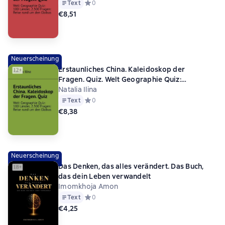
Globus
Text
Средний рейтинг 0 на основе 0 оценок
0
€8,51
Neuerscheinung
Erstaunliches China. Kaleidoskop der
Fragen. Quiz. Welt Geographie Quiz:
100 Länder, 2.500 Fragen: Reise rund um den
Natalia Ilina
Globus
Text
Средний рейтинг 0 на основе 0 оценок
0
€8,38
Neuerscheinung
Das Denken, das alles verändert. Das Buch,
das dein Leben verwandelt
Imomkhoja Amon
Text
Средний рейтинг 0 на основе 0 оценок
0
€4,25