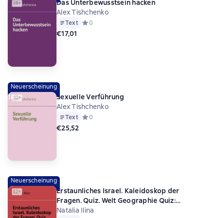
Das Unterbewusstsein hacken
Alex Tishchenko
Text
Средний рейтинг 0 на основе 0 оценок
0
€17,01
Neuerscheinung
18+
Sexuelle Verführung
Alex Tishchenko
Text
Средний рейтинг 0 на основе 0 оценок
0
€25,52
Neuerscheinung
Erstaunliches Israel. Kaleidoskop der
Fragen. Quiz. Welt Geographie Quiz:
100 Länder, 2.500 Fragen: Reise rund um den
Natalia Ilina