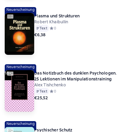
Neuerscheinung
Plasma und Strukturen
Robert Khaibullin
Text
Средний рейтинг 0 на основе 0 оценок
0
€6,38
Neuerscheinung
18+
Das Notizbuch des dunklen Psychologen.
25 Lektionen im Manipulationstraining
Alex Tishchenko
Text
Средний рейтинг 0 на основе 0 оценок
0
€25,52
Neuerscheinung
18+
Psychischer Schutz