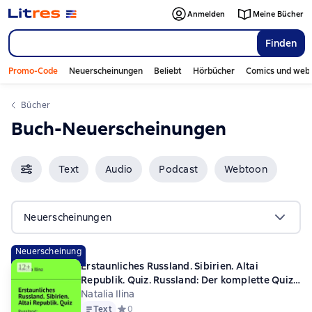
Anmelden
Meine Bücher
Finden
Promo-Code
Neuerscheinungen
Beliebt
Hörbücher
Comics und web
Bücher
Buch-Neuerscheinungen
Text
Audio
Podcast
Webtoon
Neuerscheinungen
Neuerscheinung
Erstaunliches Russland. Sibirien. Altai
Republik. Quiz. Russland: Der komplette Quiz
Guide — Entdecken Sie jede Region
Natalia Ilina
Text
Средний рейтинг 0 на основе 0 оценок
0