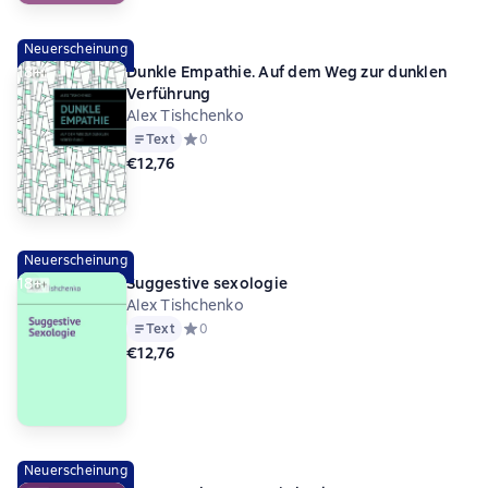
Neuerscheinung
18+
Dunkle Empathie. Auf dem Weg zur dunklen
Verführung
Alex Tishchenko
Text
Средний рейтинг 0 на основе 0 оценок
0
€12,76
Neuerscheinung
18+
Suggestive sexologie
Alex Tishchenko
Text
Средний рейтинг 0 на основе 0 оценок
0
€12,76
Neuerscheinung