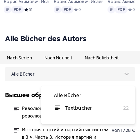
Борис Акимович Исаев u.a.
Борис Акимович Исаев
Борис Акимови
Text
PDF
Text
PDF
Text
PDF
PDF
Средний рейтинг 5 на основе 1 оценок
5
1
PDF
Средний рейтинг 0 на основе 0 оц
0
PDF
Средни
0
Alle Bücher des Autors
Nach Serien
Nach Neuheit
Nach Beliebtheit
Alle Bücher
Высшее образование
Alle Bücher
Textbücher
22
Революциология: общая теория
von 18,13 €
революций. Учебник для вузов
История партий и партийных систем
von 17,28 €
в 3 ч. Часть 3. История партий и