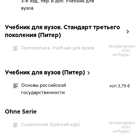
3-е изд., пер. и доп. Учебник для
вузов
Учебник для вузов. Стандарт третьего
поколения (Питер)
vorübergehend
Геополитика. Учебник для вузов
nicht
verfügbar
Учебник для вузов (Питер)
Основы российской
von 3,79 €
государственности
Ohne Serie
vorübergehend
Социология. Краткий курс
nicht
verfügbar