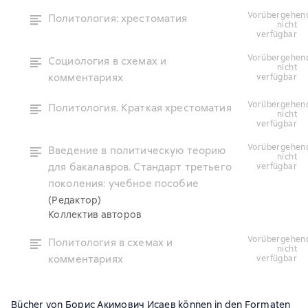
vorübergehend
Политология: хрестоматия
nicht
verfügbar
vorübergehend
Социология в схемах и
nicht
комментариях
verfügbar
vorübergehend
Политология. Краткая хрестоматия
nicht
verfügbar
vorübergehend
Введение в политическую теорию
nicht
для бакалавров. Стандарт третьего
verfügbar
поколения: учебное пособие
(Редактор)
Коллектив авторов
vorübergehend
Политология в схемах и
nicht
комментариях
verfügbar
Bücher von Борис Акимович Исаев können in den Formaten