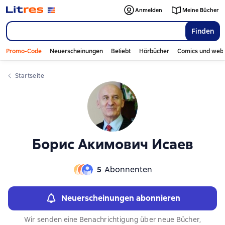
Слайдер с книгами
Anmelden
Meine Bücher
Finden
Promo-Code
Neuerscheinungen
Beliebt
Hörbücher
Comics und web
Startseite
Борис Акимович Исаев
5
Abonnenten
Neuerscheinungen abonnieren
Wir senden eine Benachrichtigung über neue Bücher,