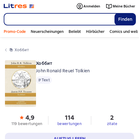
Anmelden
Meine Bücher
Finden
Promo-Code
Neuerscheinungen
Beliebt
Hörbücher
Comics und web
📚 
Хоббит
Хоббит
John Ronald Reuel Tolkien
Text
Text
4,9
114
2
119 bewertungen
bewertungen
zitate
AUSZUG LESEN