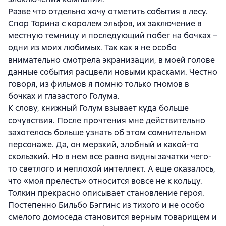
Разве что отдельно хочу отметить события в лесу.
Спор Торина с королем эльфов, их заключение в
местную темницу и последующий побег на бочках –
одни из моих любимых. Так как я не особо
внимательно смотрела экранизации, в моей голове
данные события расцвели новыми красками. Честно
говоря, из фильмов я помню только гномов в
бочках и глазастого Голума.
К слову, книжный Голум взывает куда больше
сочувствия. После прочтения мне действительно
захотелось больше узнать об этом сомнительном
персонаже. Да, он мерзкий, злобный и какой-то
скользкий. Но в нем все равно видны зачатки чего-
то светлого и неплохой интеллект. А еще оказалось,
что «моя прелесть» относится вовсе не к кольцу.
Толкин прекрасно описывает становление героя.
Постепенно Бильбо Бэггинс из тихого и не особо
смелого домоседа становится верным товарищем и