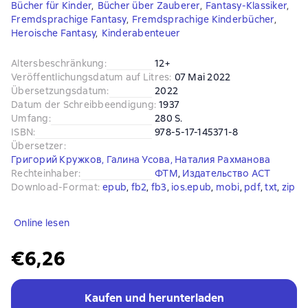
Bücher für Kinder
,
Bücher über Zauberer
,
Fantasy-Klassiker
,
Fremdsprachige Fantasy
,
Fremdsprachige Kinderbücher
,
Heroische Fantasy
,
Kinderabenteuer
Altersbeschränkung
:
12+
Veröffentlichungsdatum auf Litres
:
07 Mai 2022
Übersetzungsdatum
:
2022
Datum der Schreibbeendigung
:
1937
Umfang
:
280 S.
ISBN
:
978-5-17-145371-8
Übersetzer
:
Григорий Кружков
,
Галина Усова
,
Наталия Рахманова
Rechteinhaber
:
ФТМ
, 
Издательство АСТ
Download-Format
:
epub
, 
fb2
, 
fb3
, 
ios.epub
, 
mobi
, 
pdf
, 
txt
, 
zip
Online lesen
€6,26
Kaufen und herunterladen