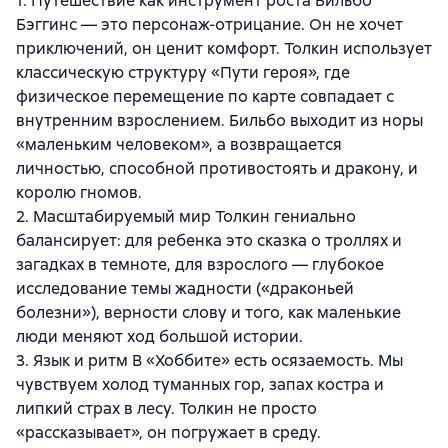
1. Путешествие как инструмент роста Бильбо
Бэггинс — это персонаж-отрицание. Он не хочет
приключений, он ценит комфорт. Толкин использует
классическую структуру «Пути героя», где
физическое перемещение по карте совпадает с
внутренним взрослением. Бильбо выходит из норы
«маленьким человеком», а возвращается
личностью, способной противостоять и дракону, и
королю гномов.
2. Масштабируемый мир Толкин гениально
балансирует: для ребенка это сказка о троллях и
загадках в темноте, для взрослого — глубокое
исследование темы жадности («драконьей
болезни»), верности слову и того, как маленькие
люди меняют ход большой истории.
3. Язык и ритм В «Хоббите» есть осязаемость. Мы
чувствуем холод туманных гор, запах костра и
липкий страх в лесу. Толкин не просто
«рассказывает», он погружает в среду.