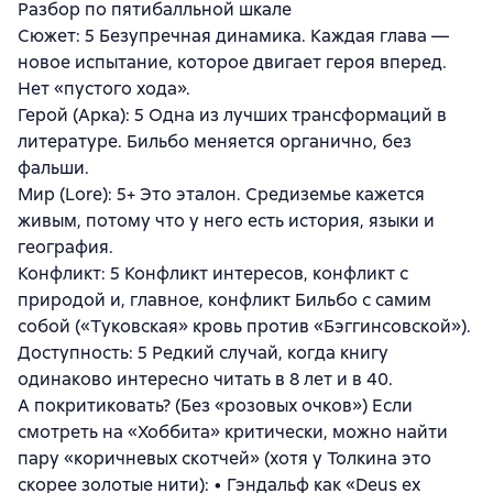
Разбор по пятибалльной шкале
Сюжет: 5 Безупречная динамика. Каждая глава —
новое испытание, которое двигает героя вперед.
Нет «пустого хода».
Герой (Арка): 5 Одна из лучших трансформаций в
литературе. Бильбо меняется органично, без
фальши.
Мир (Lore): 5+ Это эталон. Средиземье кажется
живым, потому что у него есть история, языки и
география.
Конфликт: 5 Конфликт интересов, конфликт с
природой и, главное, конфликт Бильбо с самим
собой («Туковская» кровь против «Бэггинсовской»).
Доступность: 5 Редкий случай, когда книгу
одинаково интересно читать в 8 лет и в 40.
А покритиковать? (Без «розовых очков») Если
смотреть на «Хоббита» критически, можно найти
пару «коричневых скотчей» (хотя у Толкина это
скорее золотые нити): • Гэндальф как «Deus ex