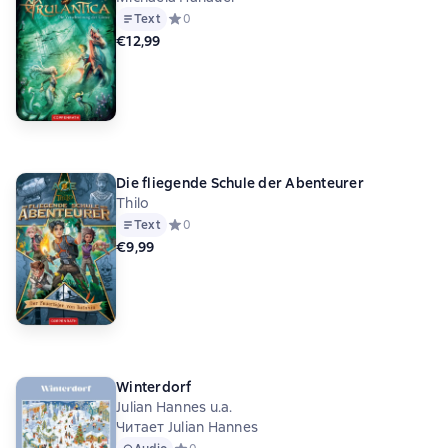
Text
Средний рейтинг 0 на основе 0 оценок
0
€12,99
Die fliegende Schule der Abenteurer
Thilo
Text
Средний рейтинг 0 на основе 0 оценок
0
€9,99
Winterdorf
Julian Hannes u.a.
Читает Julian Hannes