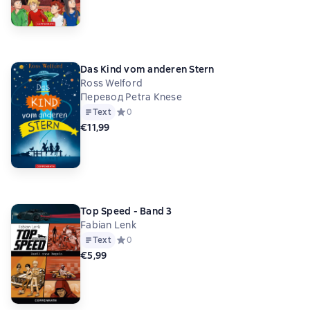
Das Kind vom anderen Stern
Ross Welford
Перевод Petra Knese
Text
Средний рейтинг 0 на основе 0 оценок
0
€11,99
Top Speed - Band 3
Fabian Lenk
Text
Средний рейтинг 0 на основе 0 оценок
0
€5,99