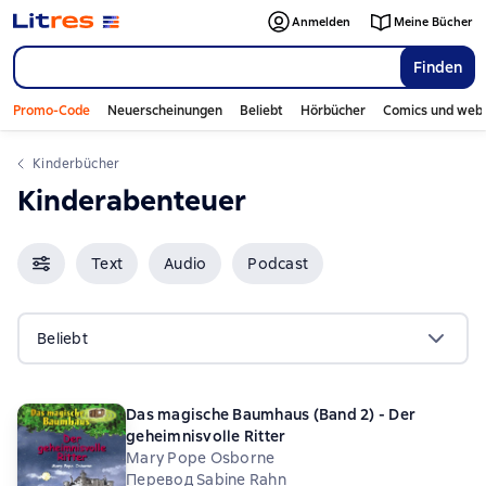
Anmelden
Meine Bücher
Finden
Promo-Code
Neuerscheinungen
Beliebt
Hörbücher
Comics und web
Kinderbücher
Kinderabenteuer
Text
Audio
Podcast
Beliebt
Das magische Baumhaus (Band 2) - Der
geheimnisvolle Ritter
Mary Pope Osborne
Перевод Sabine Rahn