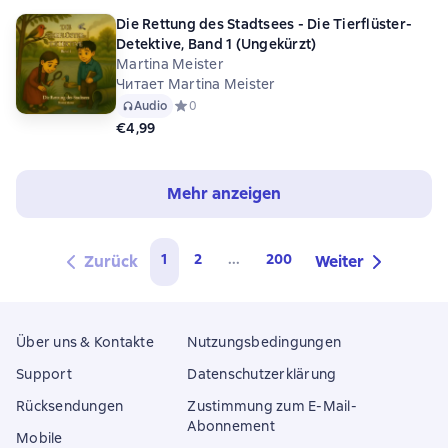
Die Rettung des Stadtsees - Die Tierflüster-
Detektive, Band 1 (Ungekürzt)
Martina Meister
Читает Martina Meister
Audio
Средний рейтинг 0 на основе 0 оценок
0
€4,99
Mehr anzeigen
1
2
...
200
Zurück
Weiter
Über uns & Kontakte
Nutzungsbedingungen
Support
Datenschutzerklärung
Rücksendungen
Zustimmung zum E-Mail-
Abonnement
Mobile