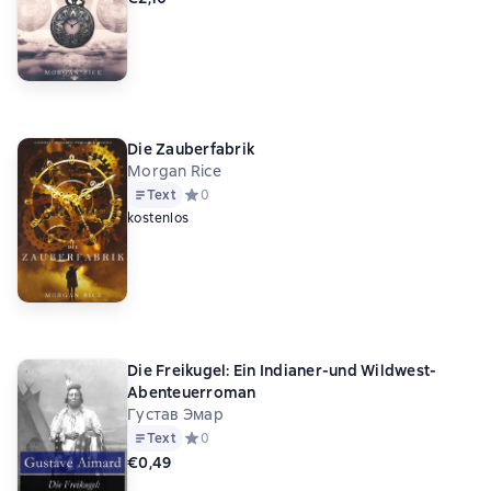
Die Zauberfabrik
Morgan Rice
Text
Средний рейтинг 0 на основе 0 оценок
0
kostenlos
Die Freikugel: Ein Indianer-und Wildwest-
Abenteuerroman
Густав Эмар
Text
Средний рейтинг 0 на основе 0 оценок
0
€0,49