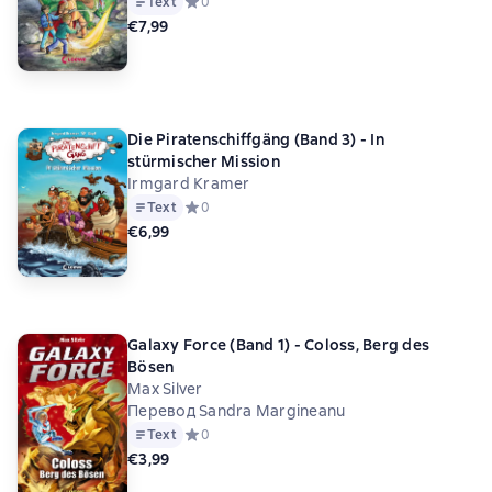
Text
Средний рейтинг 0 на основе 0 оценок
0
€7,99
Die Piratenschiffgäng (Band 3) - In
stürmischer Mission
Irmgard Kramer
Text
Средний рейтинг 0 на основе 0 оценок
0
€6,99
Galaxy Force (Band 1) - Coloss, Berg des
Bösen
Max Silver
Перевод Sandra Margineanu
Text
Средний рейтинг 0 на основе 0 оценок
0
€3,99