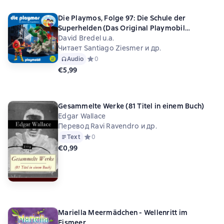
Die Playmos, Folge 97: Die Schule der
Superhelden (Das Original Playmobil
Hörspiel)
David Bredel u.a.
Читает Santiago Ziesmer и др.
Audio
Средний рейтинг 0 на основе 0 оценок
0
€5,99
Gesammelte Werke (81 Titel in einem Buch)
Edgar Wallace
Перевод Ravi Ravendro и др.
Text
Средний рейтинг 0 на основе 0 оценок
0
€0,99
Mariella Meermädchen - Wellenritt im
Eismeer