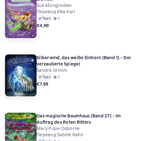
Sue Mongredien
Перевод Elke Karl
Text
Средний рейтинг 0 на основе 0 оценок
0
€4,99
Silberwind, das weiße Einhorn (Band 1) - Der
verzauberte Spiegel
Sandra Grimm
Text
Средний рейтинг 0 на основе 0 оценок
0
€7,99
Das magische Baumhaus (Band 27) - Im
Auftrag des Roten Ritters
Mary Pope Osborne
Перевод Sabine Rahn