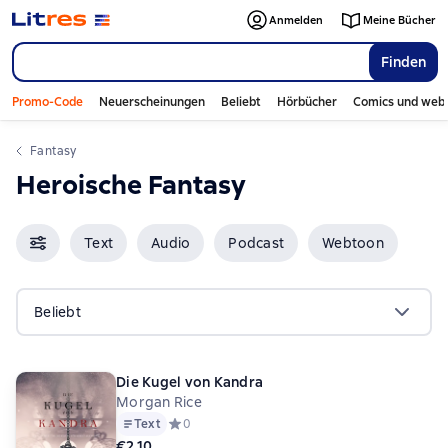
Anmelden
Meine Bücher
Finden
Promo-Code
Neuerscheinungen
Beliebt
Hörbücher
Comics und web
Fantasy
Heroische Fantasy
Text
Audio
Podcast
Webtoon
Beliebt
Die Kugel von Kandra
Morgan Rice
Text
Средний рейтинг 0 на основе 0 оценок
0
€2,10