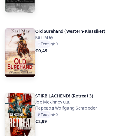
Old Surehand (Western-Klassiker)
Karl May
Text
Средний рейтинг 0 на основе 0 оценок
0
€0,49
STIRB LACHEND! (Retreat 3)
Joe Mckinney u.a.
Перевод Wolfgang Schroeder
Text
Средний рейтинг 0 на основе 0 оценок
0
€2,99