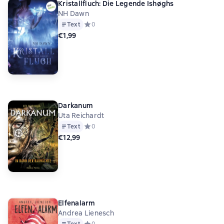
Kristallfluch: Die Legende Ishøghs
NH Dawn
Text
Средний рейтинг 0 на основе 0 оценок
0
€1,99
Darkanum
Uta Reichardt
Text
Средний рейтинг 0 на основе 0 оценок
0
€12,99
Elfenalarm
Andrea Lienesch