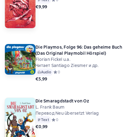
Text
Средний рейтинг 0 на основе 0 оценок
0
€9,99
Die Playmos, Folge 96: Das geheime Buch
(Das Original Playmobil Hörspiel)
Florian Fickel u.a.
Читает Santiago Ziesmer и др.
Audio
Средний рейтинг 0 на основе 0 оценок
0
€5,99
Die Smaragdstadt von Oz
L. Frank Baum
Перевод Neu übersetzt Verlag
Text
Средний рейтинг 0 на основе 0 оценок
0
€0,99