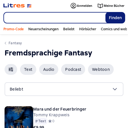
Anmelden
Meine Bücher
Finden
Promo-Code
Neuerscheinungen
Beliebt
Hörbücher
Comics und web
Fantasy
Fremdsprachige Fantasy
Text
Audio
Podcast
Webtoon
Beliebt
Mara und der Feuerbringer
Tommy Krappweis
Text
Средний рейтинг 0 на основе 0 оценок
0
€9,99