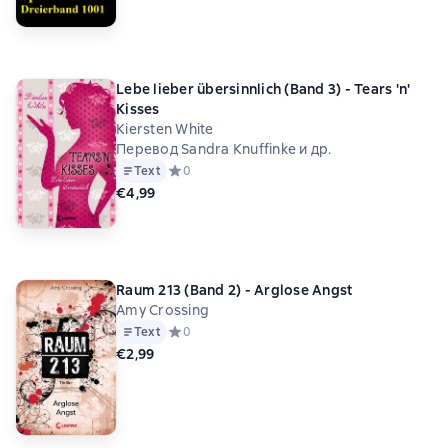
Lebe lieber übersinnlich (Band 3) - Tears 'n'
Kisses
Kiersten White
Перевод Sandra Knuffinke и др.
Text
Средний рейтинг 0 на основе 0 оценок
0
€4,99
Raum 213 (Band 2) - Arglose Angst
Amy Crossing
Text
Средний рейтинг 0 на основе 0 оценок
0
€2,99