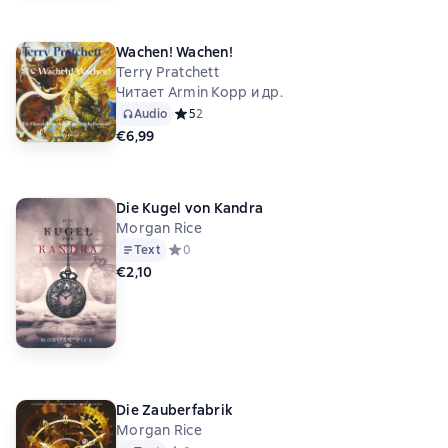
Wachen! Wachen!
Terry Pratchett
Читает Armin Kopp и др.
Audio
Средний рейтинг 5 на основе 2 оценок
5
2
€6,99
Die Kugel von Kandra
Morgan Rice
Text
Средний рейтинг 0 на основе 0 оценок
0
€2,10
Die Zauberfabrik
Morgan Rice