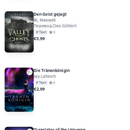
Den Geist gejagt
BL Maxwell
Перевод Cleo Göttert
Text
Средний рейтинг 0 на основе 0 оценок
0
€5,99
Die Tränenkönigin
Jay Lahinch
Text
Средний рейтинг 0 на основе 0 оценок
0
€2,99
Translator of the Universe