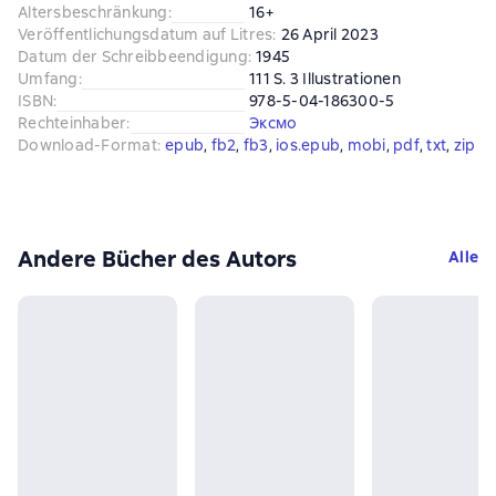
Altersbeschränkung
:
16+
Veröffentlichungsdatum auf Litres
:
26 April 2023
Datum der Schreibbeendigung
:
1945
Umfang
:
111 S. 3 Illustrationen
ISBN
:
978-5-04-186300-5
Rechteinhaber
:
Эксмо
Download-Format
:
epub
, 
fb2
, 
fb3
, 
ios.epub
, 
mobi
, 
pdf
, 
txt
, 
zip
Andere Bücher des Autors
Alle