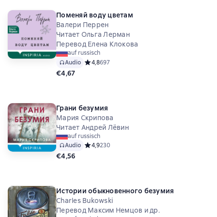
Поменяй воду цветам
Валери Перрен
Читает Ольга Лерман
Перевод Елена Клокова
auf russisch
Audio
Средний рейтинг 4,8 на основе 697 оценок
4,8
697
€4,67
Грани безумия
Мария Скрипова
Читает Андрей Лёвин
auf russisch
Audio
Средний рейтинг 4,9 на основе 230 оценок
4,9
230
€4,56
Истории обыкновенного безумия
Charles Bukowski
Перевод Максим Немцов и др.