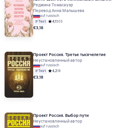
сексуальности
Реджина Томасауэр
Перевод Анна Малышева
auf russisch
Text
Средний рейтинг 4,1 на основе 503 оценок
4,1
503
€3,18
Проект Россия. Третье тысячелетие
Неустановленный автор
auf russisch
Text
Средний рейтинг 4,2 на основе 18 оценок
4,2
18
€3,18
Проект Россия. Выбор пути
Неустановленный автор
auf russisch