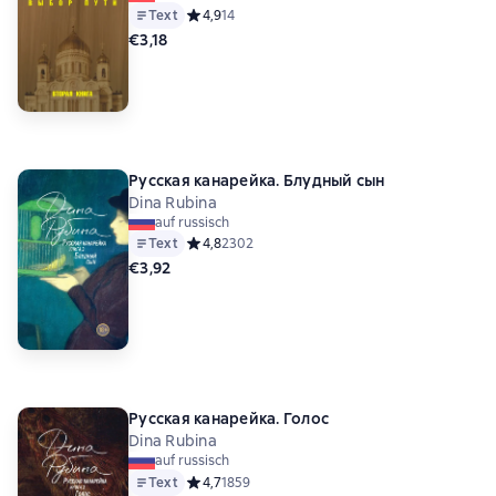
Text
Средний рейтинг 4,9 на основе 14 оценок
4,9
14
€3,18
Русская канарейка. Блудный сын
Dina Rubina
auf russisch
Text
Средний рейтинг 4,8 на основе 2302 оценок
4,8
2302
€3,92
Русская канарейка. Голос
Dina Rubina
auf russisch
Text
Средний рейтинг 4,7 на основе 1859 оценок
4,7
1859