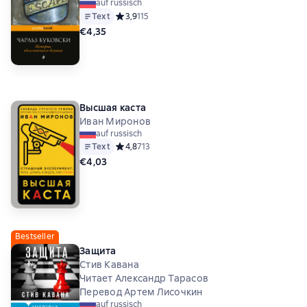
auf russisch
Text
Средний рейтинг 3,9 на основе 115 оценок
3,9
115
€4,35
Высшая каста
Иван Миронов
auf russisch
Text
Средний рейтинг 4,8 на основе 713 оценок
4,8
713
€4,03
Bestseller
Защита
Стив Кавана
Читает Александр Тарасов
Перевод Артем Лисочкин
auf russisch