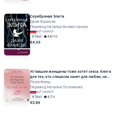
Серебряная Элита
Дани Франсис
Перевод Наталья Холмогорова
auf russisch
Text
Средний рейтинг 4,6 на основе 706 оценок
4,6
706
€4,03
18+
Уставшие женщины тоже хотят секса. Книга
для тех, кто слишком занят для любви, но
не планирует сдаваться
Лори Минц
Перевод Наталья Половинко
auf russisch
Text
Средний рейтинг 4,7 на основе 14 оценок
4,7
14
€5,84