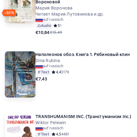
Вороновой
Мария Воронова
−30%
Читает Мария Лутовинова и др.
auf russisch
Audio
Средний рейтинг 5 на основе 1 оценок
5
1
€10,84
€15,49
Наполеонов обоз. Книга 1. Рябиновый клин
Dina Rubina
auf russisch
Text
Средний рейтинг 4,4 на основе 3179 оценок
4,4
3179
€7,43
TRANSHUMANISM INC. (Трансгуманизм Inc.)
Wiktor Pelewin
auf russisch
Text
Средний рейтинг 4,5 на основе 4481 оценок
4,5
4481