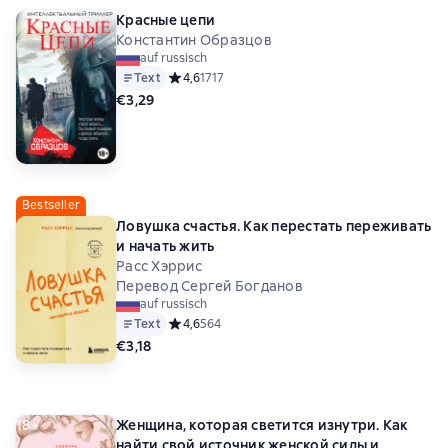
Красные цепи
Константин Образцов
auf russisch
Text
Средний рейтинг 4,6 на основе 1717 оценок
4,6
1717
€3,29
Bestseller
Ловушка счастья. Как перестать переживать
и начать жить
Расс Хэррис
Перевод Сергей Богданов
auf russisch
Text
Средний рейтинг 4,6 на основе 564 оценок
4,6
564
€3,18
18+
Женщина, которая светится изнутри. Как
найти свой источник женской силы и