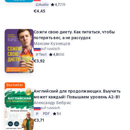
Audio
Средний рейтинг 4,7 на основе 219 оценок
4,7
219
€4,45
Сожги свою диету. Как питаться, чтобы
потерять вес, а не рассудок
Максим Кузнецов
auf russisch
Text
Средний рейтинг 4,8 на основе 656 оценок
4,8
656
€3,92
Bestseller
Английский для продолжающих. Выучить
может каждый! Повышаем уровень A2-B1
Александр Бебрис
auf russisch
Text
PDF
PDF
Средний рейтинг 5 на основе 4 оценок
5
4
€3,71