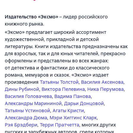
Издательство «Эксмо»
– лидер российского
книжного рынка.
«Эксмо» предлагает широкий ассортимент
художественной, прикладной и детской
литературы. Книги издательства предназначены как
для взрослых, так и для юных читателей, прекрасно
оформлены и представлены во всех жанрах:
от детектива и фантастики до классического
романа, мемуаров и сказок. «Эксмо» издает
произведения
Татьяны Толстой
,
Василия Аксенова
,
Дины Рубиной
,
Виктора Пелевина
,
Ника Перумова
,
Василия Головачева
,
Вадима Панова
,
Александры Марининой
,
Дарьи Донцовой
,
Татьяны Устиновой
,
Агаты Кристи
,
Александра Дюма
,
Мэри Хиггинс Кларк
,
Рэя Брэдбери
,
Терри Пратчетта
, многих других
русских и зарубежных авторов, среди которых