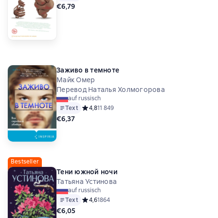
€6,79
Заживо в темноте
Майк Омер
Перевод Наталья Холмогорова
auf russisch
Text
Средний рейтинг 4,8 на основе 11849 оценок
4,8
11 849
€6,37
Bestseller
Тени южной ночи
Татьяна Устинова
auf russisch
Text
Средний рейтинг 4,6 на основе 1864 оценок
4,6
1864
€6,05