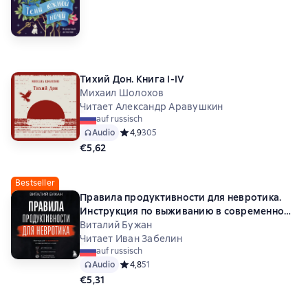
Тихий Дон. Книга I-IV
Михаил Шолохов
Читает Александр Аравушкин
auf russisch
Audio
Средний рейтинг 4,9 на основе 305 оценок
4,9
305
€5,62
Bestseller
Правила продуктивности для невротика.
Инструкция по выживанию в современном
мире для тревожных, прокрастинаторов и
Виталий Бужан
тех, кто просто устал и запутался
Читает Иван Забелин
auf russisch
Audio
Средний рейтинг 4,8 на основе 51 оценок
4,8
51
€5,31