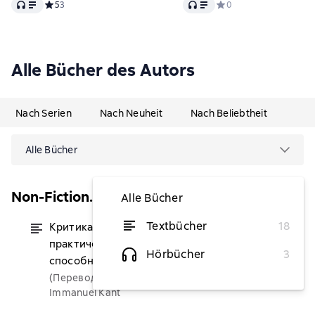
Audio
Audio
Средний рейтинг 5 на основе 3 оценок
5
3
Средний рейтинг 0 на 
0
Alle Bücher des Autors
Nach Serien
Nach Neuheit
Nach Beliebtheit
Alle Bücher
Non-Fiction. Большие книги
Alle Bücher
Textbücher
18
Критика чистого разума. Критика
von 2,14 €
практического разума. Критика
Hörbücher
3
способности суждения
(Переводчик)
Immanuel Kant