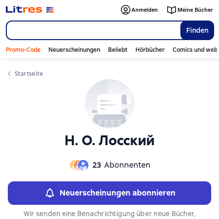
Слайдер с книгами
Слайдер с книгами
Anmelden
Meine Bücher
Finden
Promo-Code
Neuerscheinungen
Beliebt
Hörbücher
Comics und web
Startseite
Н. О. Лосский
23
Abonnenten
Neuerscheinungen abonnieren
Wir senden eine Benachrichtigung über neue Bücher,