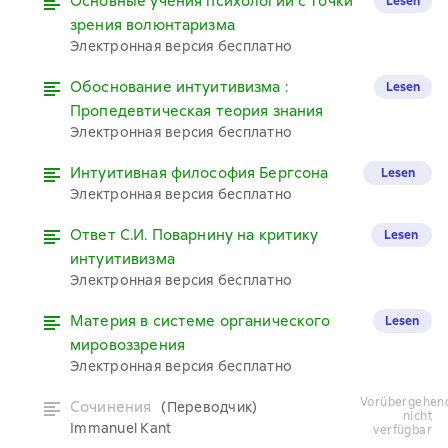
Основные учения психологии с точки
Lesen
зрения волюнтаризма
Электронная версия бесплатно
Обоснование интуитивизма :
Lesen
Пропедевтическая теория знания
Электронная версия бесплатно
Интуитивная философия Бергсона
Lesen
Электронная версия бесплатно
Ответ С.И. Поварнину на критику
Lesen
интуитивизма
Электронная версия бесплатно
Материя в системе органического
Lesen
мировоззрения
Электронная версия бесплатно
vorübergehend
Сочинения
(Переводчик)
nicht
Immanuel Kant
verfügbar