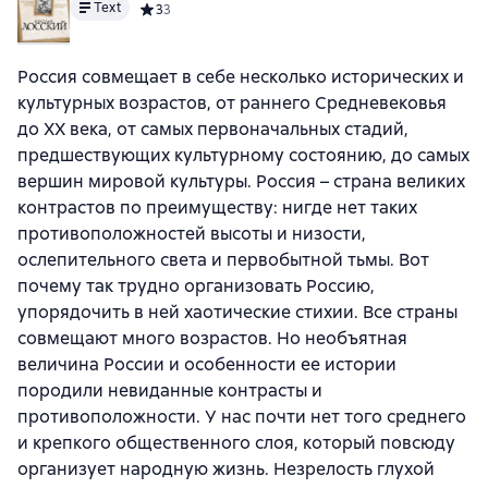
Text
Средний рейтинг 3 на основе 3 оценок
3
3
Россия совмещает в себе несколько исторических и
культурных возрастов, от раннего Средневековья
до XX века, от самых первоначальных стадий,
предшествующих культурному состоянию, до самых
вершин мировой культуры. Россия – страна великих
контрастов по преимуществу: нигде нет таких
противоположностей высоты и низости,
ослепительного света и первобытной тьмы. Вот
почему так трудно организовать Россию,
упорядочить в ней хаотические стихии. Все страны
совмещают много возрастов. Но необъятная
величина России и особенности ее истории
породили невиданные контрасты и
противоположности. У нас почти нет того среднего
и крепкого общественного слоя, который повсюду
организует народную жизнь. Незрелость глухой