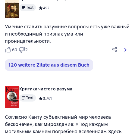
Text
Средний рейтинг 4 на основе 92 оценок
4
92
Умение ставить разумные вопросы есть уже важный
и необходимый признак ума или
проницательности.
60
2
120 weitere Zitate aus diesem Buch
Критика чистого разума
Text
Средний рейтинг 3,7 на основе 61 оценок
3,7
61
Согласно Канту субъективный мир человека
бесконечен, как мироздание: «Под каждым
могильным камнем погребена вселенная». Здесь