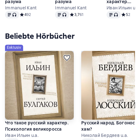
разума
разума
характер.
Immanuel Kant
Immanuel Kant
Психология
Иван Ильин u.a.
Text
, Audioformat verfügbar
Text
, Audioformat verfügbar
Text
, Audioformat
великоросса
Средний рейтинг 4 на основе 92 оценок
4
92
Средний рейтинг 3,7 на основе 61 оц
3,7
61
Средний р
5
2
Beliebte Hörbücher
Exklusiv
Что такое русский характер.
Русский народ. Богоносец
Психология великоросса
хам?
Иван Ильин u.a.
Николай Бердяев u.a.