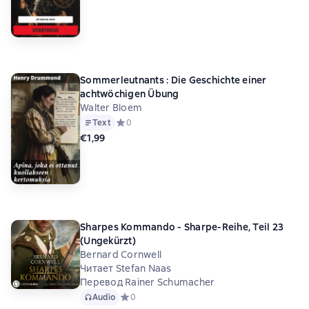
Sommerleutnants : Die Geschichte einer
achtwöchigen Übung
Walter Bloem
Text
Средний рейтинг 0 на основе 0 оценок
0
€1,99
Sharpes Kommando - Sharpe-Reihe, Teil 23
(Ungekürzt)
Bernard Cornwell
Читает Stefan Naas
Перевод Rainer Schumacher
Audio
Средний рейтинг 0 на основе 0 оценок
0