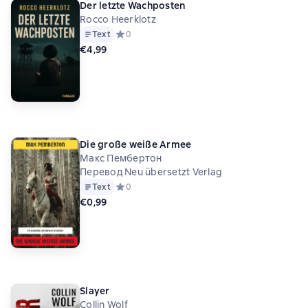
Der letzte Wachposten
Rocco Heerklotz
Text
Средний рейтинг 0 на основе 0 оценок
0
€4,99
Die große weiße Armee
Макс Пембертон
Перевод Neu übersetzt Verlag
Text
Средний рейтинг 0 на основе 0 оценок
0
€0,99
Slayer
Collin Wolf