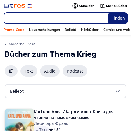
Anmelden
Meine Bücher
Finden
Promo-Code
Neuerscheinungen
Beliebt
Hörbücher
Comics und web
Moderne Prosa
Bücher zum Thema Krieg
Text
Audio
Podcast
Beliebt
Karl uno Anna / Карл и Анна. Книга для
чтения на немецком языке
Леонгард Франк
Text
Средний рейтинг 4,5 на основе 2 оценок
4,5
2