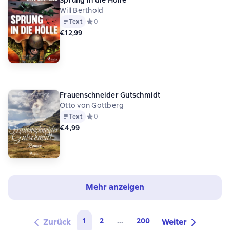
Sprung in die Hölle
Will Berthold
Text
Средний рейтинг 0 на основе 0 оценок
0
€12,99
Frauenschneider Gutschmidt
Otto von Gottberg
Text
Средний рейтинг 0 на основе 0 оценок
0
€4,99
Mehr anzeigen
1
2
...
200
Zurück
Weiter