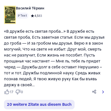
Василий Тёркин
Text
Средний рейтинг 4,5 на основе 83 оценок
4,5
83
«В дружбе есть святая проба…» В дружбе есть
святая проба, Есть заветная статья: Если мы друзья
до гроба — И за гробом мы друзья. Верю я в закон
могучий, Что на свете не избыт: Друг мой, смерть
нас не разлучит, Если жизнь не пособит. Пусть
прощанья час настанет — Мне ль, тебе ль придет
черед — Дружбы долг в себе оставит Нерушимо –
тот и тот. Дружбы подлинной науку Средь живых
познав людей, Я твою живую руку Как бы въявь
держу в своей…
17
0
20 weitere Zitate aus diesem Buch