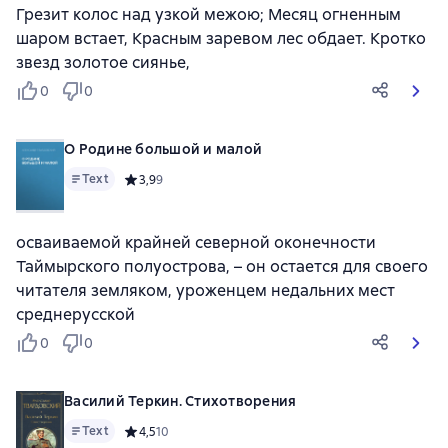
Грезит колос над узкой межою; Месяц огненным
шаром встает, Красным заревом лес обдает. Кротко
звезд золотое сиянье,
0
0
О Родине большой и малой
Text
Средний рейтинг 3,9 на основе 9 оценок
3,9
9
осваиваемой крайней северной оконечности
Таймырского полуострова, – он остается для своего
читателя земляком, уроженцем недальних мест
среднерусской
0
0
Василий Теркин. Стихотворения
Text
Средний рейтинг 4,5 на основе 10 оценок
4,5
10