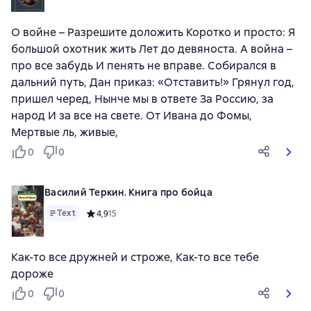
О войне – Разрешите доложить Коротко и просто: Я
большой охотник жить Лет до девяноста. А война –
про все забудь И пенять не вправе. Собирался в
дальний путь, Дан приказ: «Отставить!» Грянул год,
пришел черед, Нынче мы в ответе За Россию, за
народ И за все на свете. От Ивана до Фомы,
Мертвые ль, живые,
0
0
Василий Теркин. Книга про бойца
Text
Средний рейтинг 4,9 на основе 15 оценок
4,9
15
Как-то все дружней и строже, Как-то все тебе
дороже
0
0