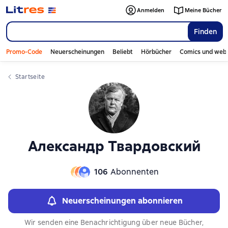
Слайдер с книгами
Слайдер с книгами
Anmelden
Meine Bücher
Finden
Promo-Code
Neuerscheinungen
Beliebt
Hörbücher
Comics und web
Startseite
Александр Твардовский
106
Abonnenten
Neuerscheinungen abonnieren
Wir senden eine Benachrichtigung über neue Bücher,