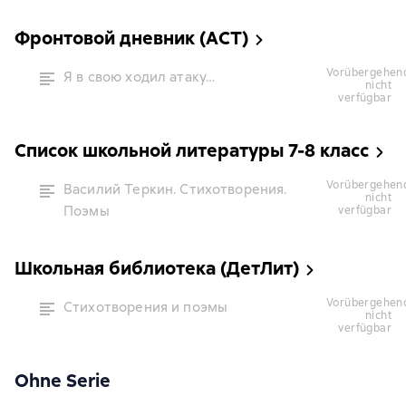
Фронтовой дневник (АСТ)
vorübergehend
Я в свою ходил атаку…
nicht
verfügbar
Список школьной литературы 7-8 класс
vorübergehend
Василий Теркин. Стихотворения.
nicht
Поэмы
verfügbar
Школьная библиотека (ДетЛит)
vorübergehend
Стихотворения и поэмы
nicht
verfügbar
Ohne Serie