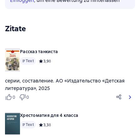
Einloggen
, um eine Bewertung zu hinterlassen
Zitate
Рассказ танкиста
Text
Средний рейтинг 3,9 на основе 8 оценок
3,9
8
серии, составление. АО «Издательство «Детская
литература», 2025
0
0
Хрестоматия для 4 класса
Text
Средний рейтинг 3,3 на основе 8 оценок
3,3
8