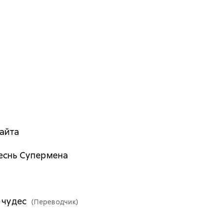
Найта
песнь Супермена
 чудес
(Переводчик)