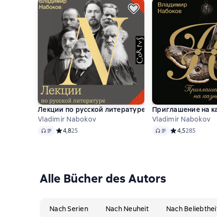
Лекции по русской литературе
Приглашение на к
Vladimir Nabokov
Vladimir Nabokov
Audio
Audio
Средний рейтинг 4,8 на основе 25 оценок
4,8
25
Средний рейтинг
4,5
285
Alle Bücher des Autors
Nach Serien
Nach Neuheit
Nach Beliebthei