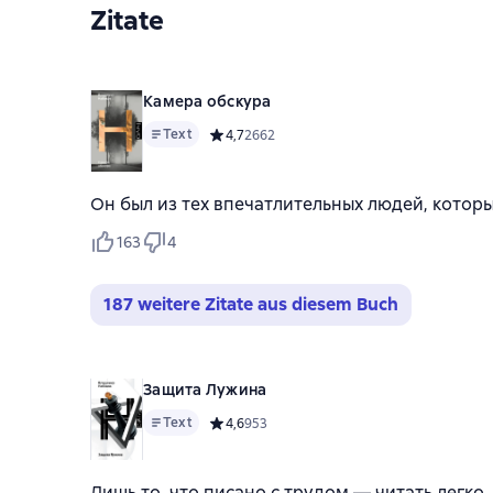
Zitate
Камера обскура
Text
Средний рейтинг 4,7 на основе 2662 оцено
4,7
2662
Он был из тех впечатлительных людей, которы
163
4
187 weitere Zitate aus diesem Buch
Защита Лужина
Text
Средний рейтинг 4,6 на основе 953 оценок
4,6
953
Лишь то, что писано с трудом — читать легко.