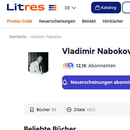
Слайдер с книгами
Слайдер с книгами
Katalog
DE
Promo-Code
Neuerscheinungen
Beliebt
Hörbücher
Startseite
Vladimir Nabokov
Vladimir Naboko
12,1К
Abonnenten
Neuerscheinungen abonni
Bücher
68
Zitate
1653
Beliebte Bücher