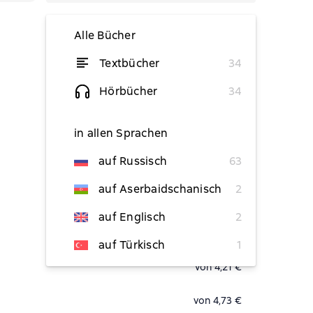
Alle Bücher
Textbücher
34
von 0,01 €
Hörbücher
34
von 4,73 €
in allen Sprachen
von 5,79 €
auf Russisch
63
von 5,79 €
auf Aserbaidschanisch
2
von 4,73 €
auf Englisch
2
von 4,73 €
auf Türkisch
1
von 4,21 €
von 4,73 €