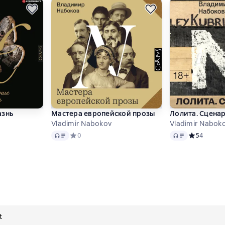
азнь
Мастера европейской прозы
Лолита. Сцена
Vladimir Nabokov
Vladimir Nabok
Audio
Audio
 4,5 на основе 285 оценок
Средний рейтинг 0 на основе 0 оценок
0
Средний рей
5
4
t