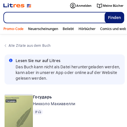
Anmelden
Meine Bücher
Finden
Promo-Code
Neuerscheinungen
Beliebt
Hörbücher
Comics und web
Alle Zitate aus dem Buch
Lesen Sie nur auf Litres
Das Buch kann nicht als Datei heruntergeladen werden,
kann aber in unserer App oder online auf der Website
gelesen werden.
Государь
Никколо Макиавелли
Text
, Audioformat verfügbar