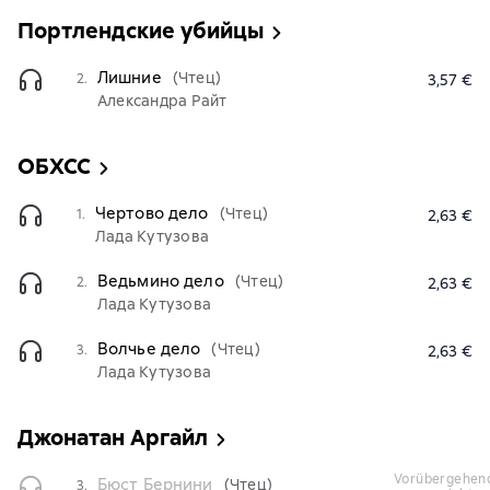
Портлендские убийцы
Лишние
(Чтец)
2.
3,57 €
Александра Райт
ОБХСС
Чертово дело
(Чтец)
1.
2,63 €
Лада Кутузова
Ведьмино дело
(Чтец)
2.
2,63 €
Лада Кутузова
Волчье дело
(Чтец)
3.
2,63 €
Лада Кутузова
Джонатан Аргайл
vorübergehend
Бюст Бернини
(Чтец)
3.