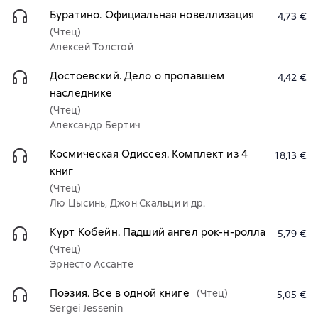
Буратино. Официальная новеллизация
4,73 €
(Чтец)
Алексей Толстой
Достоевский. Дело о пропавшем
4,42 €
наследнике
(Чтец)
Александр Бертич
Космическая Одиссея. Комплект из 4
18,13 €
книг
(Чтец)
Лю Цысинь, Джон Скальци и др.
Курт Кобейн. Падший ангел рок-н-ролла
5,79 €
(Чтец)
Эрнесто Ассанте
Поэзия. Все в одной книге
(Чтец)
5,05 €
Sergei Jessenin