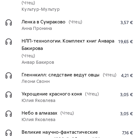
(Чтец)
Культур-Мультур
Ленка в Сумраково
(Чтец)
3,57 €
Анна Пронина
НЛП-технологии. Комплект книг Анвара
19,65 €
Бакирова
(Чтец)
Анвар Бакиров
Гленнкилл: следствие ведут овцы
(Чтец)
4,21 €
Леони Свонн
Укрощение красного коня
(Чтец)
3,05 €
Юлия Яковлева
Небо в алмазах
(Чтец)
3,05 €
Юлия Яковлева
Великие научно-фантастические
7,16 €