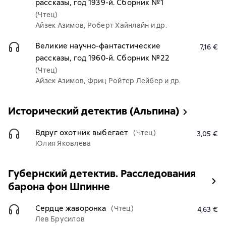
рассказы, год 1939-й. Сборник №1
(Чтец)
Айзек Азимов, Роберт Хайнлайн и др.
Великие научно-фантастические
7,16 €
рассказы, год 1960-й. Сборник №22
(Чтец)
Айзек Азимов, Фриц Ройтер Лейбер и др.
Исторический детектив (Альпина)
Вдруг охотник выбегает
(Чтец)
3,05 €
Юлия Яковлева
Губернский детектив. Расследования
барона фон Шпинне
Сердце жаворонка
(Чтец)
4,63 €
Лев Брусилов