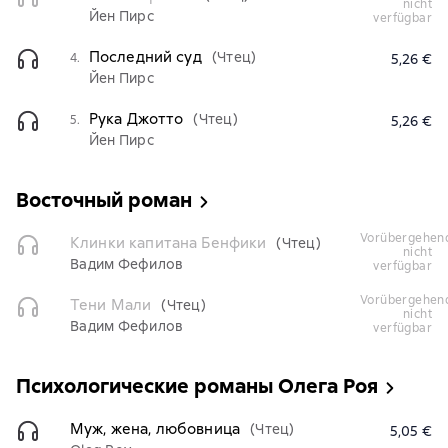
nicht
Йен Пирс
verfügbar
Последний суд
(Чтец)
4.
5,26 €
Йен Пирс
Рука Джотто
(Чтец)
5.
5,26 €
Йен Пирс
Восточный роман
vorübergehend
Клинки капитана Бенфики
(Чтец)
nicht
Вадим Фефилов
verfügbar
vorübergehend
Тени Мали
(Чтец)
nicht
Вадим Фефилов
verfügbar
Психологические романы Олега Роя
Муж, жена, любовница
(Чтец)
5,05 €