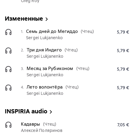
Oleg Roy
Измененные
Семь дней до Мегиддо
(Чтец)
1.
5,79 €
Sergei Lukjanenko
Три дня Индиго
(Чтец)
2.
5,79 €
Sergei Lukjanenko
Месяц за Рубиконом
(Чтец)
3.
5,79 €
Sergei Lukjanenko
Лето волонтёра
(Чтец)
4.
5,79 €
Sergei Lukjanenko
INSPIRIA audio
Кадавры
(Чтец)
7,05 €
Алексей Поляринов