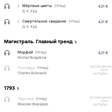
Мёртвые цветы
(Чтец)
2.
4,21 €
Д. К. Худ
Смертельное свидание
(Чтец)
3.
4,21 €
Д. К. Худ
Магистраль. Главный тренд
Морфий
(Чтец)
4,21 €
Michail Bulgakow
vorübergehend
Голливуд
(Чтец)
nicht
Charles Bukowski
verfügbar
1793
vorübergehend
Персона
(Чтец)
nicht
Максим Жирардо
verfügbar