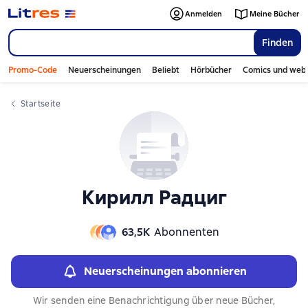
Слайдер с книгами
Anmelden
Meine Bücher
Finden
Promo-Code
Neuerscheinungen
Beliebt
Hörbücher
Comics und web
Startseite
Кирилл Радциг
63,5К
Abonnenten
Neuerscheinungen abonnieren
Wir senden eine Benachrichtigung über neue Bücher,