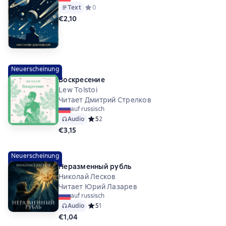
Text
Средний рейтинг 0 на основе 0 оценок
0
€2,10
Neuerscheinung
Воскресение
Lew Tolstoi
Читает Дмитрий Стрелков
auf russisch
Audio
Средний рейтинг 5 на основе 2 оценок
5
2
€3,15
Neuerscheinung
Неразменный рубль
Николай Лесков
Читает Юрий Лазарев
auf russisch
Audio
Средний рейтинг 5 на основе 1 оценок
5
1
€1,04