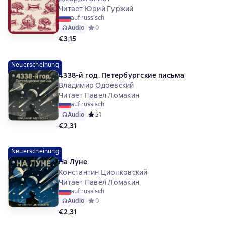
Читает Юрий Гуржий
auf russisch
Audio
Средний рейтинг 0 на основе 0 оценок
0
€3,15
Neuerscheinung
4338-й год. Петербургские письма
Владимир Одоевский
Читает Павел Ломакин
auf russisch
Audio
Средний рейтинг 5 на основе 1 оценок
5
1
€2,31
Neuerscheinung
На Луне
Константин Циолковский
Читает Павел Ломакин
auf russisch
Audio
Средний рейтинг 0 на основе 0 оценок
0
€2,31