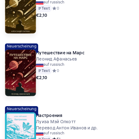
auf russisch
Text
Средний рейтинг 0 на основе 0 оценок
0
€2,10
Neuerscheinung
Путешествие на Марс
Леонид Афанасьев
auf russisch
Text
Средний рейтинг 0 на основе 0 оценок
0
€2,10
Neuerscheinung
Настроения
Луиза Мэй Олкотт
Перевод Антон Иванов и др.
auf russisch