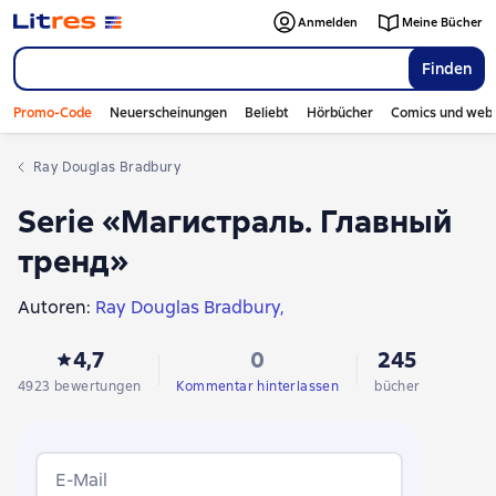
Anmelden
Meine Bücher
Finden
Promo-Code
Neuerscheinungen
Beliebt
Hörbücher
Comics und web
Ray Douglas Bradbury
Serie «Магистраль. Главный
тренд»
Autoren:
Ray Douglas Bradbury
Марина и Сергей Дяченко
4,7
0
245
Alexandre Dumas der Ältere
О. Генри
Alexander Grin
Луиза Мэй Олкотт
Alexander Puschkin
Oscar Wilde
4923 bewertungen
Kommentar hinterlassen
bücher
Павел Крусанов
Кир Булычев
Alexei Tolstoi
Жозе Сарамаго
Howard Phillips Lovecraft
Michail Saltykow-Schtschedrin
Gustav Meyrink
E-Mail
Lew Tolstoi
Arthur Conan Doyle
Дэшилл Хэммет