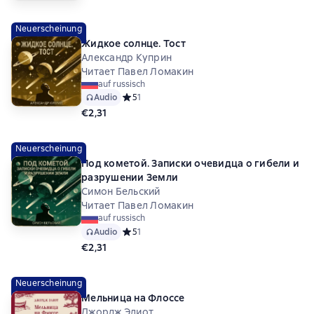
Neuerscheinung
Жидкое солнце. Тост
Александр Куприн
Читает Павел Ломакин
auf russisch
Audio
Средний рейтинг 5 на основе 1 оценок
5
1
€2,31
Neuerscheinung
Под кометой. Записки очевидца о гибели и
разрушении Земли
Симон Бельский
Читает Павел Ломакин
auf russisch
Audio
Средний рейтинг 5 на основе 1 оценок
5
1
€2,31
Neuerscheinung
Мельница на Флоссе
Джордж Элиот