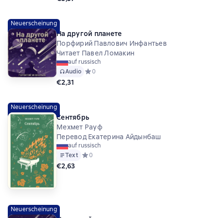
Neuerscheinung
На другой планете
Порфирий Павлович Инфантьев
Читает Павел Ломакин
auf russisch
Audio
Средний рейтинг 0 на основе 0 оценок
0
€2,31
Neuerscheinung
Сентябрь
Мехмет Рауф
Перевод Екатерина Айдынбаш
auf russisch
Text
Средний рейтинг 0 на основе 0 оценок
0
€2,63
Neuerscheinung