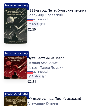
Neuerscheinung
4338-й год. Петербургские письма
Владимир Одоевский
auf russisch
Text
Средний рейтинг 0 на основе 0 оценок
0
€2,10
Neuerscheinung
Путешествие на Марс
Леонид Афанасьев
Читает Павел Ломакин
auf russisch
Audio
Средний рейтинг 0 на основе 0 оценок
0
€2,31
Neuerscheinung
Жидкое солнце. Тост (рассказы)
Александр Куприн