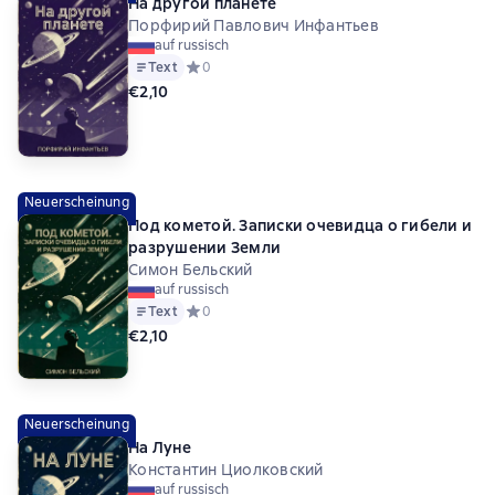
На другой планете
Порфирий Павлович Инфантьев
auf russisch
Text
Средний рейтинг 0 на основе 0 оценок
0
€2,10
Neuerscheinung
Под кометой. Записки очевидца о гибели и
разрушении Земли
Симон Бельский
auf russisch
Text
Средний рейтинг 0 на основе 0 оценок
0
€2,10
Neuerscheinung
На Луне
Константин Циолковский
auf russisch