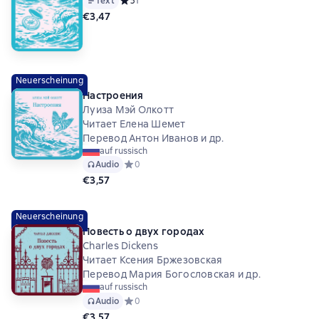
Text
Средний рейтинг 5 на основе 1 оценок
5
1
€3,47
Neuerscheinung
Настроения
Луиза Мэй Олкотт
Читает Елена Шемет
Перевод Антон Иванов и др.
auf russisch
Audio
Средний рейтинг 0 на основе 0 оценок
0
€3,57
Neuerscheinung
Повесть о двух городах
Charles Dickens
Читает Ксения Бржезовская
Перевод Мария Богословская и др.
auf russisch
Audio
Средний рейтинг 0 на основе 0 оценок
0
€3,57