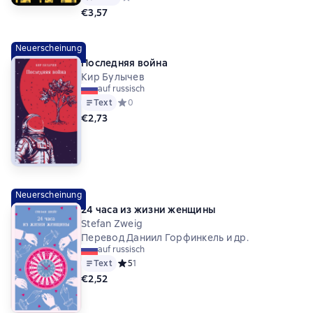
€3,57
Neuerscheinung
Последняя война
Кир Булычев
auf russisch
Text
Средний рейтинг 0 на основе 0 оценок
0
€2,73
Neuerscheinung
24 часа из жизни женщины
Stefan Zweig
Перевод Даниил Горфинкель и др.
auf russisch
Text
Средний рейтинг 5 на основе 1 оценок
5
1
€2,52