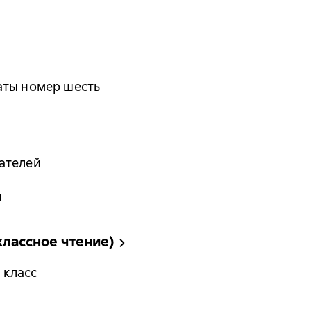
аты номер шесть
ателей
ы
классное чтение)
 класс