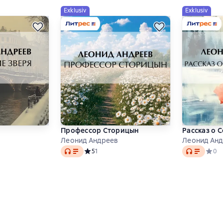
Exklusiv
Exklusiv
Профессор Сторицын
Рассказ о 
Леонид Андреев
Леонид Ан
Audio
Audio
тинг 0 на основе 0 оценок
Средний рейтинг 5 на основе 1 оценок
5
1
Средн
0