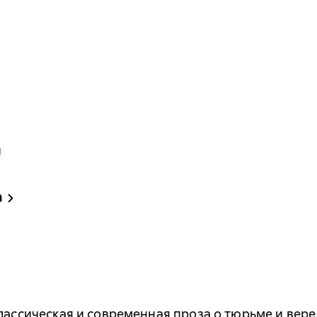
и
а
лассическая и современная проза о тюрьме и вере