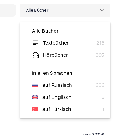
Alle Bücher
Alle Bücher
Textbücher
218
von 3,21 €
Hörbücher
395
von 2,99 €
in allen Sprachen
von 3,21 €
auf Russisch
606
von 4,50 €
auf Englisch
6
vorübergehend nicht verfügbar
auf Türkisch
1