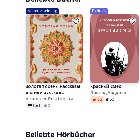
Neuerscheinung
Exklusiv
Золотая осень. Рассказы
Красный смех
и стихи русских
Леонид Андреев
Text
, Audioformat verfügba
классиков
Alexander Puschkin u.a.
Средний рейтинг 5
5
2
Text
Text
Средний рейтинг 0 на основе 0 оценок
0
Beliebte Hörbücher