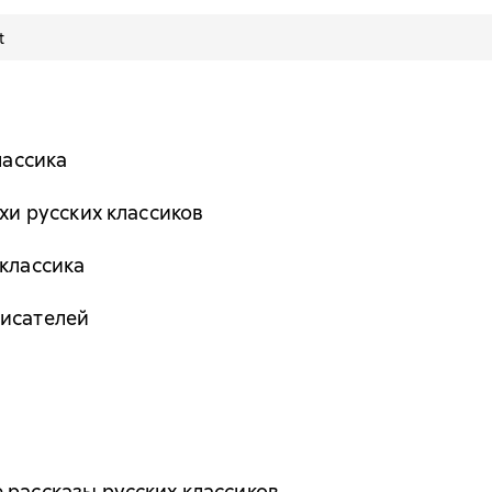
t
лассика
ихи русских классиков
 классика
писателей
 рассказы русских классиков