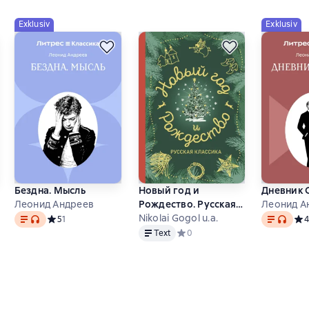
Exklusiv
Exklusiv
Бездна. Мысль
Новый год и
Дневник 
Леонид Андреев
Рождество. Русская
Леонид А
r
Text
, Audioformat verfügbar
Text
, Audio
классика
Nikolai Gogol u.a.
 на основе 2 оценок
Средний рейтинг 5 на основе 1 оценок
5
1
Сре
4
Text
Text
Средний рейтинг 0 на основе 0
0