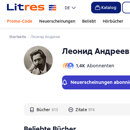
Слайдер с книгами
Слайдер с книгами
Katalog
DE
Promo-Code
Neuerscheinungen
Beliebt
Hörbücher
Startseite
Леонид Андреев
Леонид Андреев
1,4К
Abonnenten
Neuerscheinungen abonni
Bücher
613
Zitate
974
Beliebte Bücher