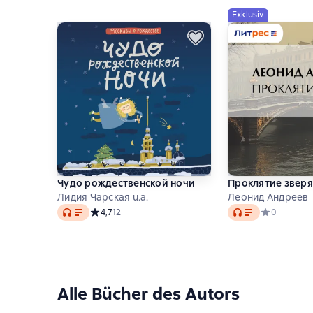
Exklusiv
Чудо рождественской ночи
Проклятие зверя
Лидия Чарская u.a.
Леонид Андреев
Audio
Audio
Средний рейтинг 4,7 на основе 12 оценок
4,7
12
Средний рей
0
Alle Bücher des Autors