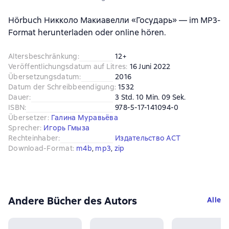
Hörbuch Никколо Макиавелли «Государь» — im MP3-
Format herunterladen oder online hören.
Altersbeschränkung
:
12+
Veröffentlichungsdatum auf Litres
:
16 Juni 2022
Übersetzungsdatum
:
2016
Datum der Schreibbeendigung
:
1532
Dauer
:
3 Std. 10 Min. 09 Sek.
ISBN
:
978-5-17-141094-0
Übersetzer
:
Галина Муравьёва
Sprecher
:
Игорь Гмыза
Rechteinhaber
:
Издательство АСТ
Download-Format
:
m4b
, 
mp3
, 
zip
Andere Bücher des Autors
Alle