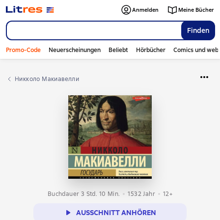
Anmelden
Meine Bücher
Finden
Promo-Code
Neuerscheinungen
Beliebt
Hörbücher
Comics und web
Никколо Макиавелли
Buchdauer 3 Std. 10 Min.
1532
Jahr
12+
AUSSCHNITT ANHÖREN