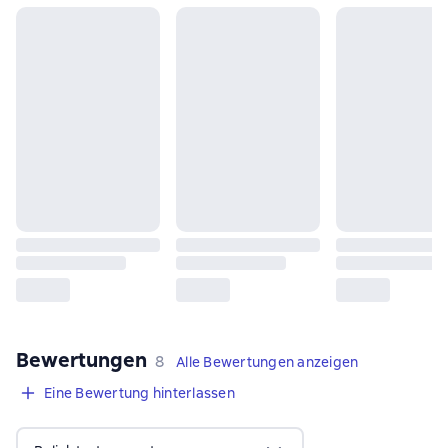
Bewertungen
,
8 Bewertungen
8
Alle Bewertungen anzeigen
Eine Bewertung hinterlassen