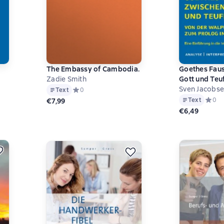
The Embassy of Cambodia.
Goethes Faus
Zadie Smith
Gott und Teu
Sven Jacobs
Text
Средний рейтинг 0 на основе 0 оценок
0
на основе 0 оценок
Text
Средни
0
€7,99
€6,49