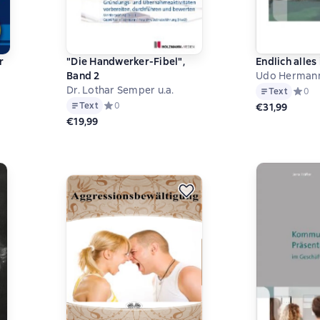
r
"Die Handwerker-Fibel",
Endlich alles
Band 2
Udo Herman
Dr. Lothar Semper u.a.
Text
Средни
0
на основе 0 оценок
Text
Средний рейтинг 0 на основе 0 оценок
0
€31,99
€19,99