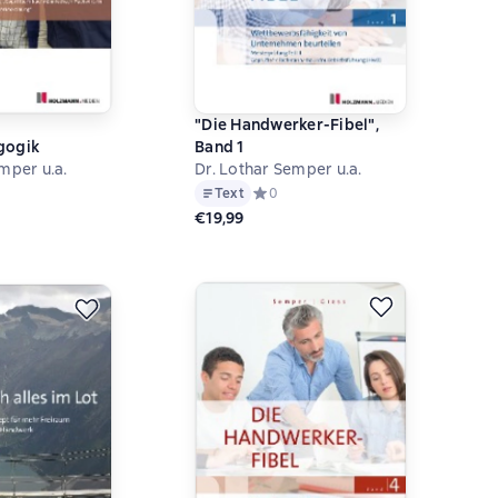
"Die Handwerker-Fibel",
gogik
Band 1
mper u.a.
Dr. Lothar Semper u.a.
й рейтинг 0 на основе 0 оценок
Text
Средний рейтинг 0 на основе 0 оцен
0
€19,99