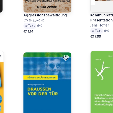
Aggressionsbewältigung
Kommunikati
Оуэн Джонс
Präsentation
Geschäftsver
Jens Höfler
на основе 0 оценок
Text
Средний рейтинг 0 на основе 0 оценок
0
Text
Средни
0
€11,14
€17,99