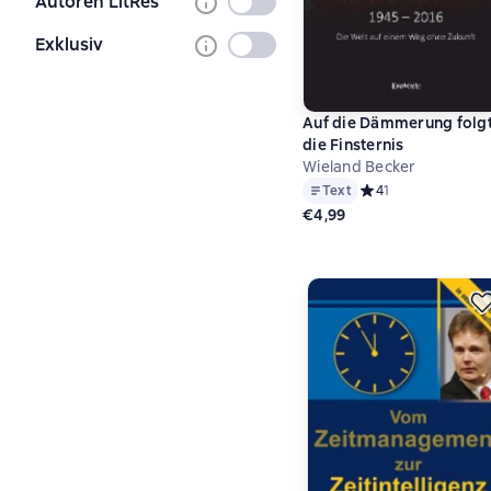
Autoren LitRes
Nicht
ausgewählt
Exklusiv
Nicht
ausgewählt
Auf die Dämmerung folg
die Finsternis
Wieland Becker
Text
Средний рейтинг 4 н
4
1
€4,99