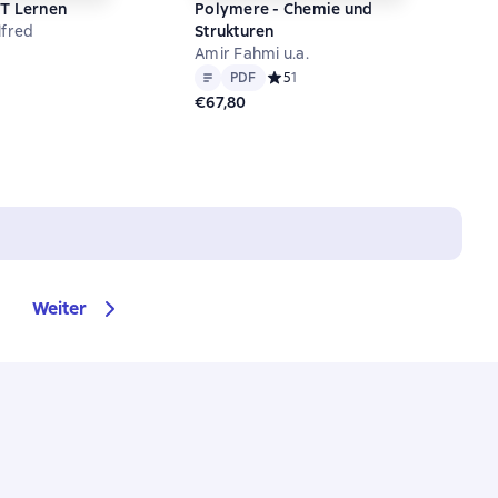
T Lernen
Polymere - Chemie und
lfred
Strukturen
Amir Fahmi u.a.
й рейтинг 0 на основе 0 оценок
Text
PDF
PDF
Средний рейтинг 5 на основе 1 оц
5
1
€67,80
Weiter