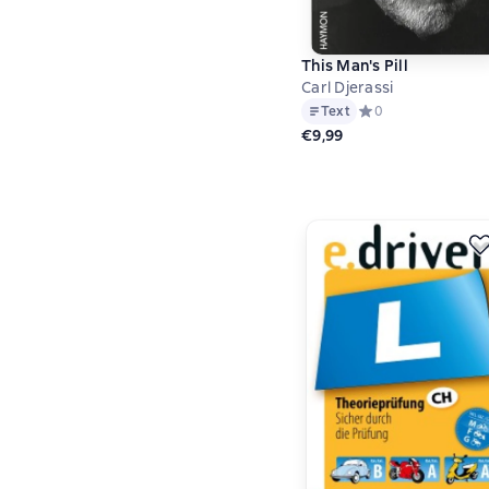
This Man's Pill
Carl Djerassi
Text
Средний рейтинг 0 
0
€9,99