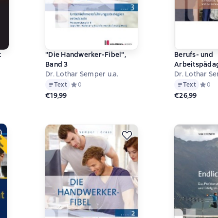
t
"Die Handwerker-Fibel",
Berufs- und
Band 3
Arbeitspäda
Dr. Lothar Semper u.a.
Dr. Lothar Se
а основе 1 оценок
Text
Средний рейтинг 0 на основе 0 оценок
0
Text
Средни
0
€19,99
€26,99