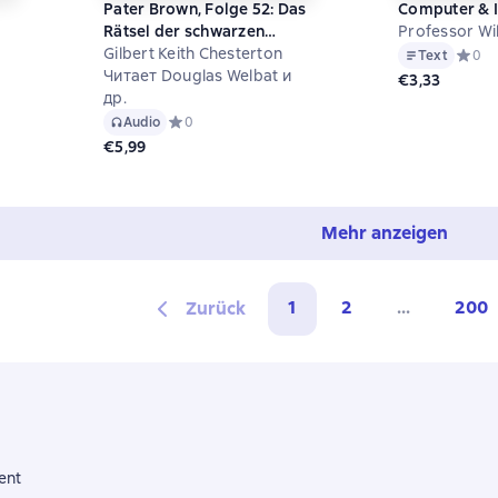
g
Pater Brown, Folge 52: Das
Computer & I
Rätsel der schwarzen
Professor Wi
Nonne
Gilbert Keith Chesterton
Text
Средни
0
Читает Douglas Welbat и
на основе 0 оценок
€3,33
др.
Audio
Средний рейтинг 0 на основе 0 оценок
0
€5,99
Mehr anzeigen
1
2
...
200
Zurück
ent