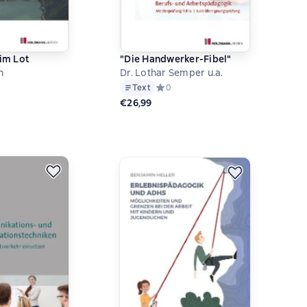
 im Lot
"Die Handwerker-Fibel"
n
Dr. Lothar Semper u.a.
й рейтинг 0 на основе 0 оценок
Text
Средний рейтинг 0 на основе 0 оцен
0
€26,99