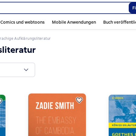
F
Comics und webtoons
Mobile Anwendungen
Buch veröffentl
rachige Aufklärungsliteratur
literatur