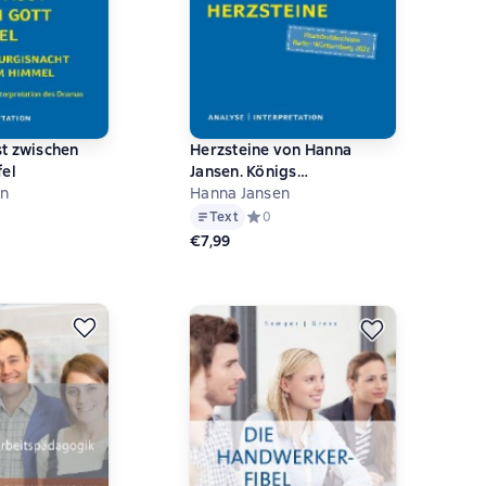
t zwischen
Herzsteine von Hanna
fel
Jansen. Königs
en
Erläuterungen Spezial.
Hanna Jansen
й рейтинг 0 на основе 0 оценок
Text
Средний рейтинг 0 на основе 0 оцен
0
€7,99