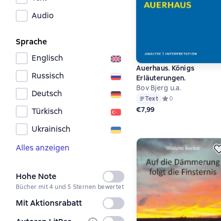
Audio
Sprache
Englisch
Auerhaus. Königs
Russisch
Erläuterungen.
Bov Bjerg u.a.
Deutsch
Text
Средний рейтинг 0 
0
€7,99
Türkisch
Ukrainisch
Alles anzeigen
Hohe Note
Nicht
Bücher mit 4 und 5 Sternen bewertet
ausgewählt
Mit Aktionsrabatt
Nicht
ausgewählt