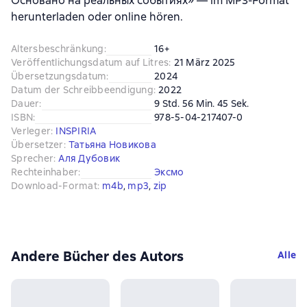
Основано на реальных событиях» — im MP3-Format
herunterladen oder online hören.
Altersbeschränkung
:
16+
Veröffentlichungsdatum auf Litres
:
21 März 2025
Übersetzungsdatum
:
2024
Datum der Schreibbeendigung
:
2022
Dauer
:
9 Std. 56 Min. 45 Sek.
ISBN
:
978-5-04-217407-0
Verleger
:
INSPIRIA
Übersetzer
:
Татьяна Новикова
Sprecher
:
Аля Дубовик
Rechteinhaber
:
Эксмо
Download-Format
:
m4b
, 
mp3
, 
zip
Andere Bücher des Autors
Alle