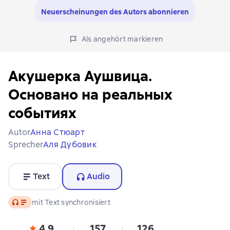
Neuerscheinungen des Autors abonnieren
Als angehört markieren
Акушерка Аушвица.
Основано на реальных
событиях
Autor
Анна Стюарт
Sprecher
Аля Дубовик
Text
Audio
Audio
mit Text synchronisiert
4,9
157
126