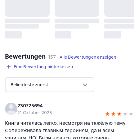
Bewertungen
,
157 Bewertungen
157
Alle Bewertungen anzeigen
Eine Bewertung hinterlassen
Beliebteste zuerst
230725694
21 Oktober 2025
Книга читалась легко, несмотря на тяжёлую тему.
Сопереживала главным героиням, да и всем
узницам. НО! Были нюансы которые очень