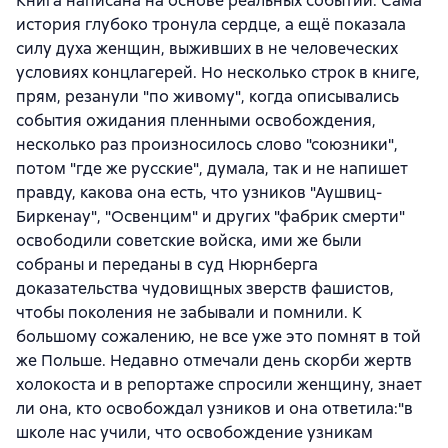
Книга написана на основе реальных событий. Сама
история глубоко тронула сердце, а ещё показала
силу духа женщин, выживших в не человеческих
условиях концлагерей. Но несколько строк в книге,
прям, резанули "по живому", когда описывались
события ожидания пленными освобождения,
несколько раз произносилось слово "союзники",
потом "где же русские", думала, так и не напишет
правду, какова она есть, что узников "Аушвиц-
Биркенау", "Освенцим" и других "фабрик смерти"
освободили советские войска, ими же были
собраны и переданы в суд Нюрнберга
доказательства чудовищных зверств фашистов,
чтобы поколения не забывали и помнили. К
большому сожалению, не все уже это помнят в той
же Польше. Недавно отмечали день скорби жертв
холокоста и в репортаже спросили женщину, знает
ли она, кто освобождал узников и она ответила:"в
школе нас учили, что освобождение узникам