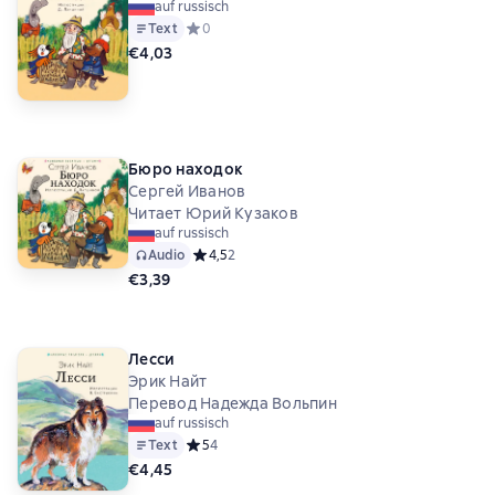
auf russisch
Text
Средний рейтинг 0 на основе 0 оценок
0
€4,03
Бюро находок
Сергей Иванов
Читает Юрий Кузаков
auf russisch
Audio
Средний рейтинг 4,5 на основе 2 оценок
4,5
2
€3,39
Лесси
Эрик Найт
Перевод Надежда Вольпин
auf russisch
Text
Средний рейтинг 5 на основе 4 оценок
5
4
€4,45