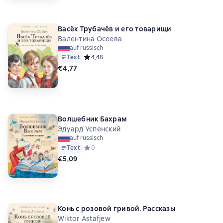
Васёк Трубачёв и его товарищи
Валентина Осеева
auf russisch
Text
Средний рейтинг 4,4 на основе 8 оценок
4,4
8
€4,77
Волшебник Бахрам
Эдуард Успенский
auf russisch
Text
Средний рейтинг 0 на основе 0 оценок
0
€5,09
Конь с розовой гривой. Рассказы
Wiktor Astafjew