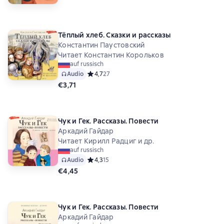
Тёплый хлеб. Сказки и рассказы
Константин Паустовский
Читает Константин Корольков
auf russisch
Audio
Средний рейтинг 4,7 на основе 27 оценок
4,7
27
€3,71
Чук и Гек. Рассказы. Повести
Аркадий Гайдар
Читает Кирилл Радциг и др.
auf russisch
Audio
Средний рейтинг 4,3 на основе 15 оценок
4,3
15
€4,45
Чук и Гек. Рассказы. Повести
Аркадий Гайдар