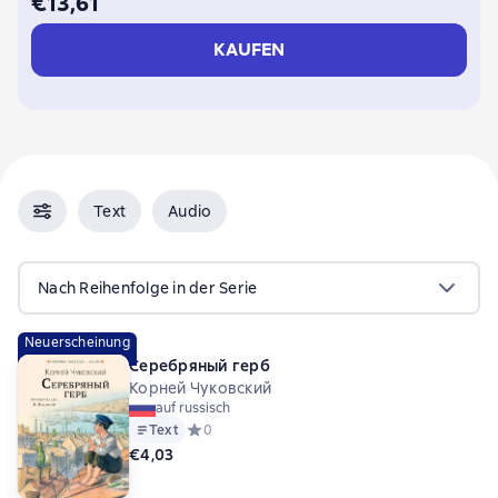
€13,61
KAUFEN
Text
Audio
Nach Reihenfolge in der Serie
Neuerscheinung
Серебряный герб
Корней Чуковский
auf russisch
Text
Средний рейтинг 0 на основе 0 оценок
0
€4,03