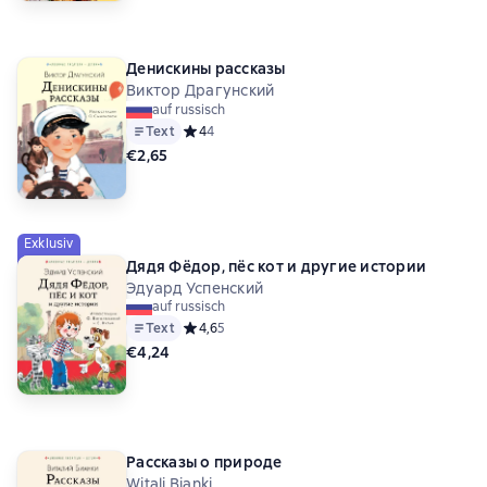
Денискины рассказы
Виктор Драгунский
auf russisch
Text
Средний рейтинг 4 на основе 4 оценок
4
4
€2,65
Exklusiv
Дядя Фёдор, пёс кот и другие истории
Эдуард Успенский
auf russisch
Text
Средний рейтинг 4,6 на основе 5 оценок
4,6
5
€4,24
Рассказы о природе
Witali Bianki