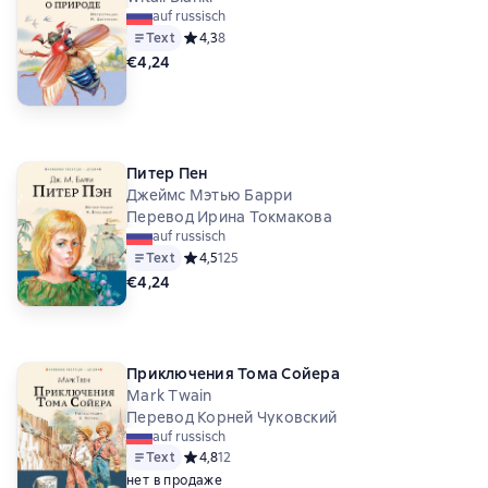
auf russisch
Text
Средний рейтинг 4,3 на основе 8 оценок
4,3
8
€4,24
Питер Пен
Джеймс Мэтью Барри
Перевод Ирина Токмакова
auf russisch
Text
Средний рейтинг 4,5 на основе 125 оценок
4,5
125
€4,24
Приключения Тома Сойера
Mark Twain
Перевод Корней Чуковский
auf russisch
Text
Средний рейтинг 4,8 на основе 12 оценок
4,8
12
нет в продаже