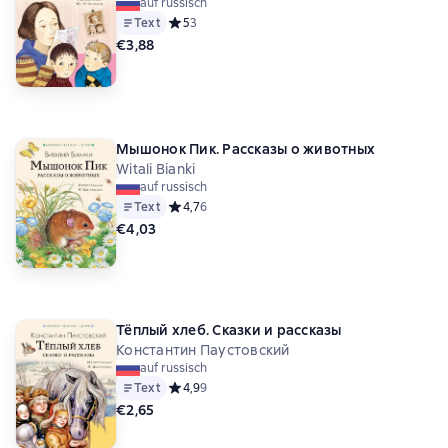
auf russisch
Text
Средний рейтинг 5 на основе 3 оценок
5
3
€3,88
Мышонок Пик. Рассказы о животных
Witali Bianki
auf russisch
Text
Средний рейтинг 4,7 на основе 6 оценок
4,7
6
€4,03
Тёплый хлеб. Сказки и рассказы
Константин Паустовский
auf russisch
Text
Средний рейтинг 4,9 на основе 9 оценок
4,9
9
€2,65