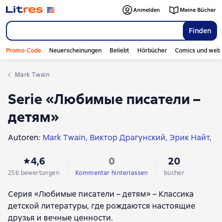
Anmelden
Meine Bücher
Finden
Promo-Code
Neuerscheinungen
Beliebt
Hörbücher
Comics und web
Mark Twain
Serie «Любимые писатели –
детям»
Autoren:
Mark Twain
Виктор Драгунский
Эрик Найт
Джеймс Мэтью Барри
Корней Чуковский
4,6
0
20
Аркадий Гайдар
Wiktor Astafjew
Валентина Осеева
Эдуард Успенский
Frances Eliza Burnett
256 bewertungen
Kommentar hinterlassen
bücher
Константин Паустовский
Witali Bianki
Серия «Любимые писатели – детям» – Классика
Михаил Зощенко
Сергей Иванов
детской литературы, где рождаются настоящие
друзья и вечные ценности.