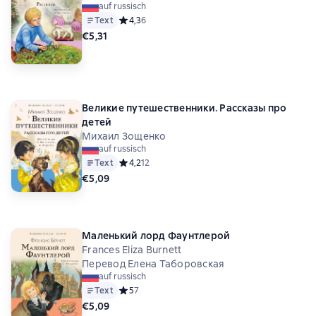
auf russisch
Text
Средний рейтинг 4,3 на основе 6 оценок
4,3
6
€5,31
Великие путешественники. Рассказы про
детей
Михаил Зощенко
auf russisch
Text
Средний рейтинг 4,2 на основе 12 оценок
4,2
12
€5,09
Маленький лорд Фаунтлерой
Frances Eliza Burnett
Перевод Елена Таборовская
auf russisch
Text
Средний рейтинг 5 на основе 7 оценок
5
7
€5,09