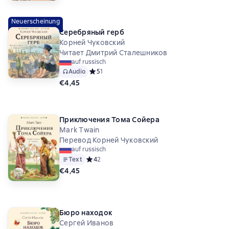
Neuerscheinung
Серебряный герб
Корней Чуковский
Читает Дмитрий Сталешников
auf russisch
Audio
Средний рейтинг 5 на основе 1 оценок
5
1
€4,45
Приключения Тома Сойера
Mark Twain
Перевод Корней Чуковский
auf russisch
Text
Средний рейтинг 4 на основе 2 оценок
4
2
€4,45
Бюро находок
Сергей Иванов