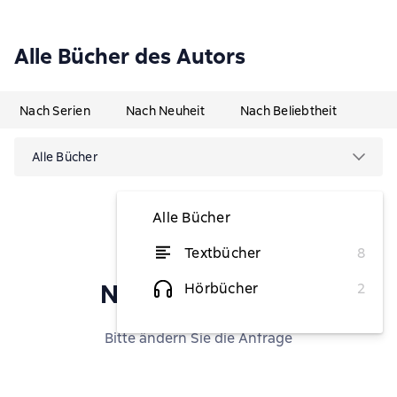
Alle Bücher des Autors
Nach Serien
Nach Neuheit
Nach Beliebtheit
Alle Bücher
Alle Bücher
Textbücher
8
nichts gefunden
Hörbücher
2
Bitte ändern Sie die Anfrage