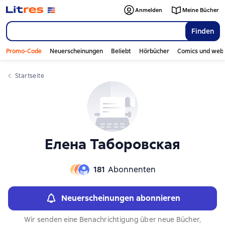
Слайдер с книгами
Слайдер с книгами
Anmelden
Meine Bücher
Finden
Promo-Code
Neuerscheinungen
Beliebt
Hörbücher
Comics und web
Startseite
Елена Таборовская
181
Abonnenten
Neuerscheinungen abonnieren
Wir senden eine Benachrichtigung über neue Bücher,