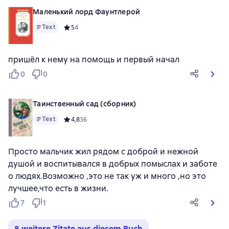
Маленький лорд Фаунтлерой
Text
Средний рейтинг 5 на основе 4 оценок
5
4
пришёл к нему на помощь и первый начал
0
0
Таинственный сад (сборник)
Text
Средний рейтинг 4,8 на основе 36 оценок
4,8
36
Просто мальчик жил рядом с доброй и нежной
душой и воспитывался в добрых помыслах и заботе
о людях.Возможно ,это не так уж и много ,но это
лучшее,что есть в жизни.
7
1
8 weitere Zitate aus diesem Buch