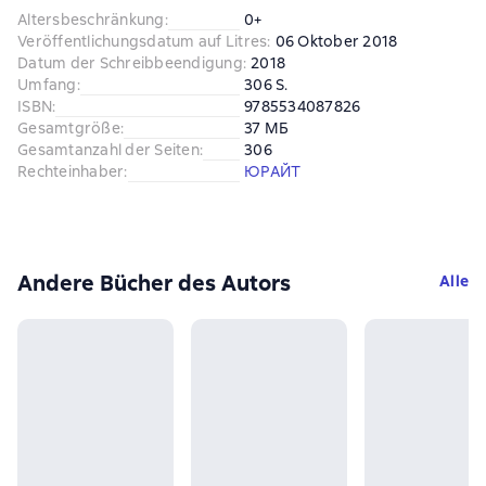
Altersbeschränkung
:
0+
Veröffentlichungsdatum auf Litres
:
06 Oktober 2018
Datum der Schreibbeendigung
:
2018
Umfang
:
306 S.
ISBN
:
9785534087826
Gesamtgröße
:
37 МБ
Gesamtanzahl der Seiten
:
306
Rechteinhaber
:
ЮРАЙТ
Andere Bücher des Autors
Alle