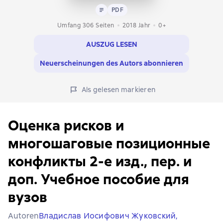
Text
PDF
PDF
Umfang 306 Seiten
2018
Jahr
0+
AUSZUG LESEN
Neuerscheinungen des Autors abonnieren
Als gelesen markieren
Оценка рисков и
многошаговые позиционные
конфликты 2-е изд., пер. и
доп. Учебное пособие для
вузов
Autoren
Владислав Иосифович Жуковский,