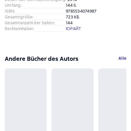
Umfang
:
144 S.
ISBN
:
9785534074987
Gesamtgröße
:
723 КБ
Gesamtanzahl der Seiten
:
144
Rechteinhaber
:
ЮРАЙТ
Andere Bücher des Autors
Alle