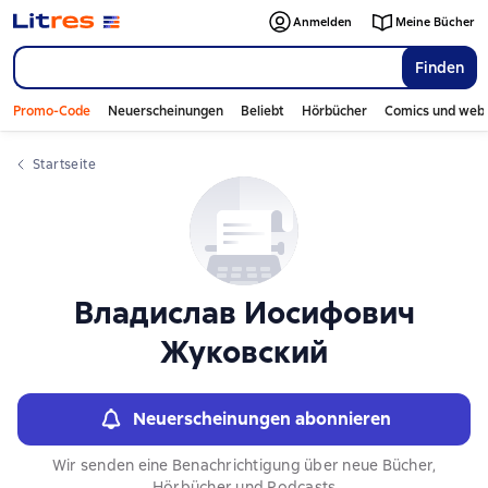
Слайдер с книгами
Anmelden
Meine Bücher
Finden
Promo-Code
Neuerscheinungen
Beliebt
Hörbücher
Comics und web
Startseite
Владислав Иосифович
Жуковский
Neuerscheinungen abonnieren
Wir senden eine Benachrichtigung über neue Bücher,
Hörbücher und Podcasts