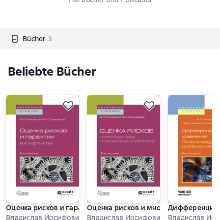
Bücher
3
Beliebte Bücher
Оценка рисков и гарантии в конфликтах 2-е изд., испр. и до
Оценка рисков и многошаговые позици
Дифференциаль
Владислав Иосифович Жуковский u.a.
Владислав Иосифович Жуковский u.a.
Владислав Иос