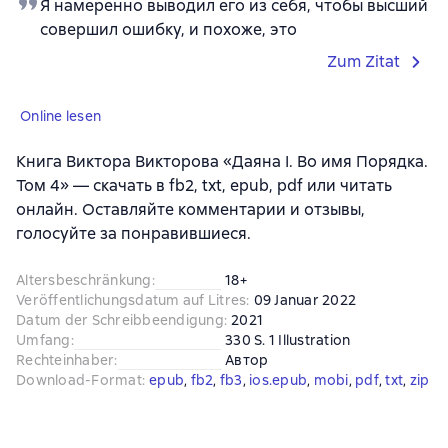
Я намеренно выводил его из себя, чтобы высший
совершил ошибку, и похоже, это
Zum Zitat
Online lesen
Книга Виктора Викторова «Даяна I. Во имя Порядка.
Том 4» — скачать в fb2, txt, epub, pdf или читать
онлайн. Оставляйте комментарии и отзывы,
голосуйте за понравившиеся.
Altersbeschränkung
:
18+
Veröffentlichungsdatum auf Litres
:
09 Januar 2022
Datum der Schreibbeendigung
:
2021
Umfang
:
330 S. 1 Illustration
Rechteinhaber
:
Автор
Download-Format
:
epub
, 
fb2
, 
fb3
, 
ios.epub
, 
mobi
, 
pdf
, 
txt
, 
zip