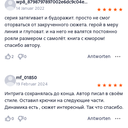
wp8_8798797897002e6dc9c04e766
14 Januar 2022
серия затягивает и будоражит. просто не смог
оторваться от закрученного сюжета. герой в меру
линия и глуповат. и на него не валятся постоянно
рояли размером с самолёт. книга с юмором!
спасибо автору.
Antworten
2
0
mf_01850
19 Februar 2024
Интрига сохранялась до конца. Автор писал в своём
стиле. Оставил крючки на следующие части.
Динамика есть , сюжет интересный. Так что спасибо.
Antworten
0
0