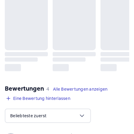
Bewertungen
,
4 Bewertungen
4
Alle Bewertungen anzeigen
Eine Bewertung hinterlassen
Beliebteste zuerst