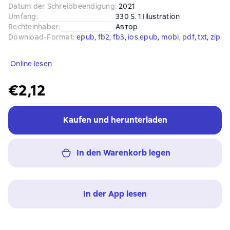
Datum der Schreibbeendigung
:
2021
Umfang
:
330 S. 1 Illustration
Rechteinhaber
:
Автор
Download-Format
:
epub
, 
fb2
, 
fb3
, 
ios.epub
, 
mobi
, 
pdf
, 
txt
, 
zip
Online lesen
€2,12
Kaufen und herunterladen
In den Warenkorb legen
In der App lesen