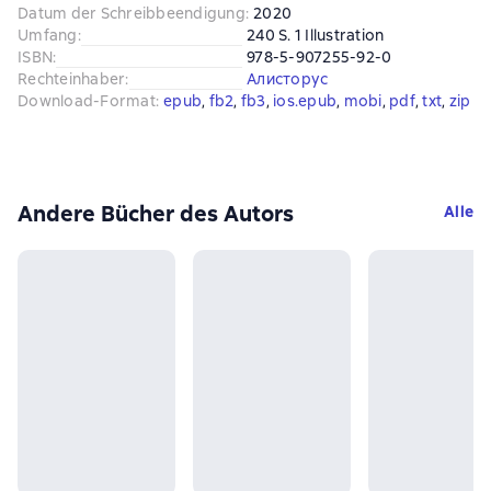
Datum der Schreibbeendigung
:
2020
Umfang
:
240 S. 1 Illustration
ISBN
:
978-5-907255-92-0
Rechteinhaber
:
Алисторус
Download-Format
:
epub
, 
fb2
, 
fb3
, 
ios.epub
, 
mobi
, 
pdf
, 
txt
, 
zip
Andere Bücher des Autors
Alle