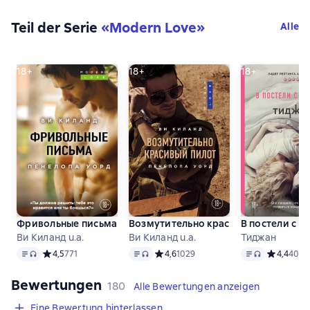
Teil der Serie
«
Modern Love
»
Alle
18+
18+
18+
Фривольные письма
Возмутительно красивый пилот
В постели с 
Ви Киланд u.a.
Ви Киланд u.a.
Тиджан
Text
, Audioformat verfügbar
Text
, Audioformat verfügbar
Text
, Audioforma
Средний рейтинг 4,5 на основе 771 оценок
4,5
771
Средний рейтинг 4,6 на основе 1029 
4,6
1029
Средний ре
4,4
404
Bewertungen
,
180 Bewertungen
180
Alle Bewertungen anzeigen
Eine Bewertung hinterlassen