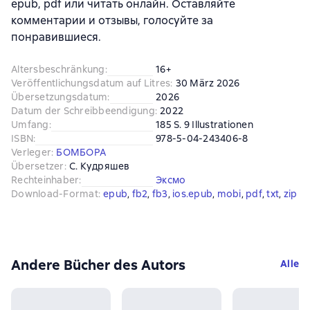
epub, pdf или читать онлайн. Оставляйте
комментарии и отзывы, голосуйте за
понравившиеся.
Altersbeschränkung
:
16+
Veröffentlichungsdatum auf Litres
:
30 März 2026
Übersetzungsdatum
:
2026
Datum der Schreibbeendigung
:
2022
Umfang
:
185 S. 9 Illustrationen
ISBN
:
978-5-04-243406-8
Verleger
:
БОМБОРА
Übersetzer
:
С. Кудряшев
Rechteinhaber
:
Эксмо
Download-Format
:
epub
, 
fb2
, 
fb3
, 
ios.epub
, 
mobi
, 
pdf
, 
txt
, 
zip
Andere Bücher des Autors
Alle