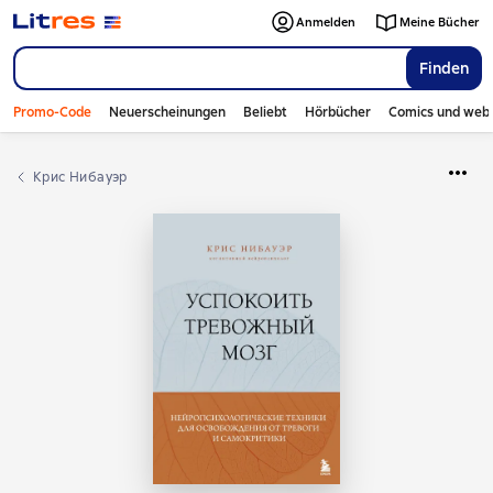
Anmelden
Meine Bücher
Finden
Promo-Code
Neuerscheinungen
Beliebt
Hörbücher
Comics und web
Крис Нибауэр