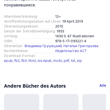
понравившиеся.
Altersbeschränkung
:
12+
Veröffentlichungsdatum auf Litres
:
19 April 2019
Übersetzungsdatum
:
2015
Datum der Schreibbeendigung
:
1955
Umfang
:
1430 S. 67 Illustrationen
ISBN
:
978-5-17-093221-4
Übersetzer
:
Владимир Грушецкий
,
Наталья Григорьева
Rechteinhaber
:
Издательство АСТ
Download-Format
:
epub
, 
fb2
, 
fb3
, 
html
, 
ios.epub
, 
mobi
, 
pdf
, 
txt
, 
zip
Andere Bücher des Autors
Alle