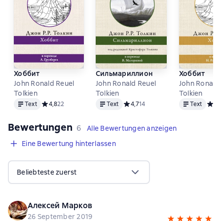
Хоббит
Сильмариллион
Хоббит
John Ronald Reuel
John Ronald Reuel
John Ronald
Tolkien
Tolkien
Tolkien
Text
Text
Text
Text
Средний рейтинг 4,8 на основе 22 оценок
4,8
22
Text
Средний рейтинг 4,7 на основе 1
4,7
14
Text
Сред
4,
Bewertungen
,
6 Bewertungen
6
Alle Bewertungen anzeigen
Eine Bewertung hinterlassen
Beliebteste zuerst
Алексей Марков
26 September 2019