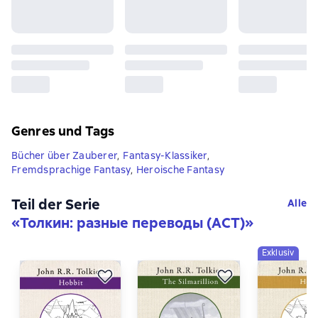
Genres und Tags
Bücher über Zauberer
,
Fantasy-Klassiker
,
Fremdsprachige Fantasy
,
Heroische Fantasy
Teil der Serie
Alle
«
Толкин: разные переводы (АСТ)
»
Exklusiv