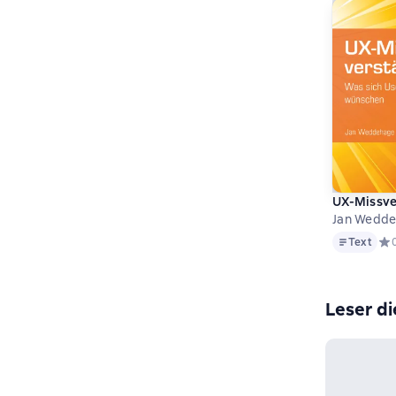
UX-Missve
Jan Wedd
Text
Text
Сре
Leser di