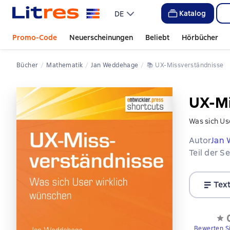
Katalog
DE
Promo-Code
Neuerscheinungen
Beliebt
Hörbücher
Bücher
Mathematik
Jan Weddehage
📚 
UX-Missverständnisse
UX-Mi
Was sich Us
Autor
Jan
Teil der S
Tex
Bewerten S