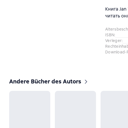
Книга Jan 
читать он
Altersbesc
ISBN
:
Verleger
:
Rechteinha
Download-
Andere Bücher des Autors