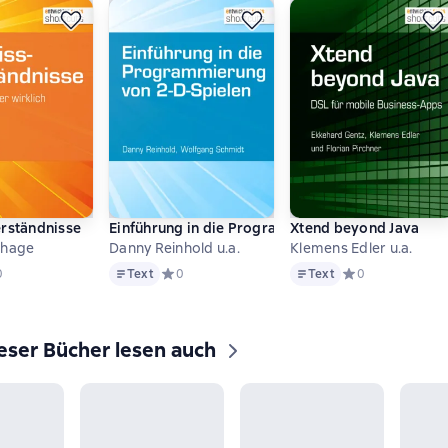
rständnisse
Einführung in die Programmierung von 2-D-Spiel
Xtend beyond Java
ehage
Danny Reinhold u.a.
Klemens Edler u.a.
Text
Text
дний рейтинг 0 на основе 0 оценок
0
Text
Средний рейтинг 0 на основе 0 оценок
0
Text
Средний рейтинг 
0
eser Bücher lesen auch