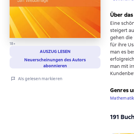
Über das
Eine schön
steigert a
gehen die
18+
für ihre U
man es bes
AUSZUG LESEN
erfolgreic
Neuerscheinungen des Autors
man mit i
abonnieren
Kundenbef
Als gelesen markieren
Genres u
Mathemati
191 Buch