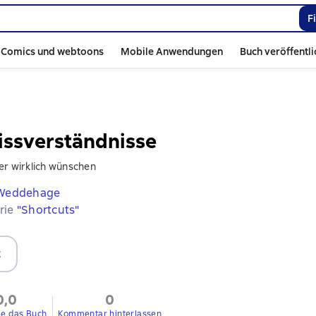
F
Comics und webtoons
Mobile Anwendungen
Buch veröffentl
ssverständnisse
er wirklich wünschen
 Weddehage
erie
"Shortcuts"
t
0,0
0
ie das Buch
Kommentar hinterlassen