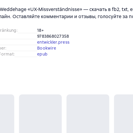
Weddehage «UX-Missverständnisse» — скачать в fb2, txt, e
лайн. Оставляйте комментарии и отзывы, голосуйте за 
hränkung
:
18+
9783868027358
entwickler.press
ber
:
Bookwire
Format
:
epub