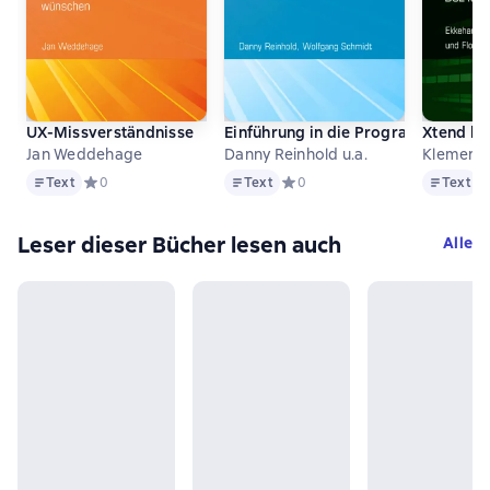
UX-Missverständnisse
Einführung in die Programmierung 
Xtend be
Jan Weddehage
Danny Reinhold u.a.
Text
Text
Text
Text
Средний рейтинг 0 на основе 0 оценок
0
Text
Средний рейтинг 0 на основе 0
0
Text
С
Leser dieser Bücher lesen auch
Alle