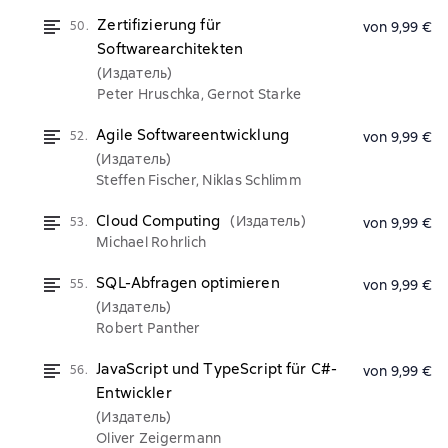
Zertifizierung für
50.
von 9,99 €
Softwarearchitekten
(Издатель)
Peter Hruschka, Gernot Starke
Agile Softwareentwicklung
52.
von 9,99 €
(Издатель)
Steffen Fischer, Niklas Schlimm
Cloud Computing
(Издатель)
53.
von 9,99 €
Michael Rohrlich
SQL-Abfragen optimieren
55.
von 9,99 €
(Издатель)
Robert Panther
JavaScript und TypeScript für C#-
56.
von 9,99 €
Entwickler
(Издатель)
Oliver Zeigermann