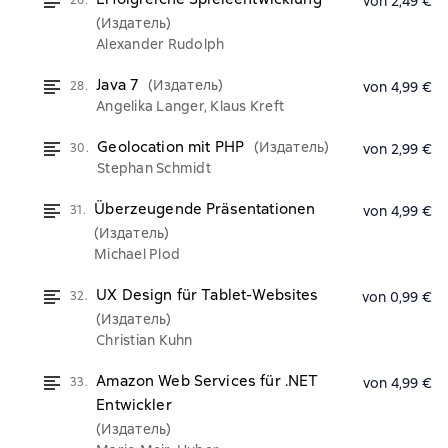
26.
von 2,49 €
(Издатель)
Alexander Rudolph
Java 7
(Издатель)
28.
von 4,99 €
Angelika Langer, Klaus Kreft
Geolocation mit PHP
(Издатель)
30.
von 2,99 €
Stephan Schmidt
Überzeugende Präsentationen
31.
von 4,99 €
(Издатель)
Michael Plod
UX Design für Tablet-Websites
32.
von 0,99 €
(Издатель)
Christian Kuhn
Amazon Web Services für .NET
33.
von 4,99 €
Entwickler
(Издатель)