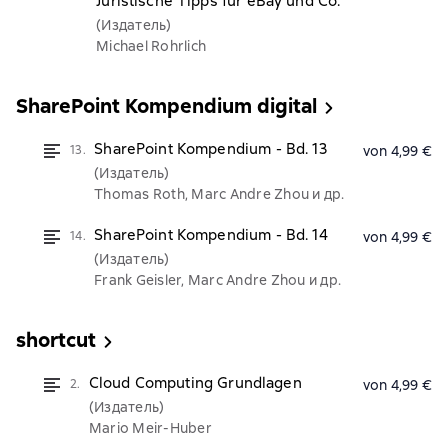
Juristische Tipps für eBay und Co.
(Издатель)
Michael Rohrlich
SharePoint Kompendium digital
SharePoint Kompendium - Bd. 13
13.
von 4,99 €
(Издатель)
Thomas Roth, Marc Andre Zhou и др.
SharePoint Kompendium - Bd. 14
14.
von 4,99 €
(Издатель)
Frank Geisler, Marc Andre Zhou и др.
shortcut
Cloud Computing Grundlagen
2.
von 4,99 €
(Издатель)
Mario Meir-Huber