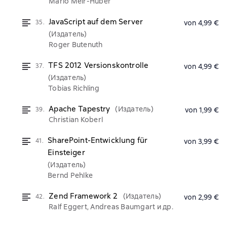
Mario Meir-Huber
JavaScript auf dem Server
35.
von 4,99 €
(Издатель)
Roger Butenuth
TFS 2012 Versionskontrolle
37.
von 4,99 €
(Издатель)
Tobias Richling
Apache Tapestry
(Издатель)
39.
von 1,99 €
Christian Koberl
SharePoint-Entwicklung für
41.
von 3,99 €
Einsteiger
(Издатель)
Bernd Pehlke
Zend Framework 2
(Издатель)
42.
von 2,99 €
Ralf Eggert, Andreas Baumgart и др.