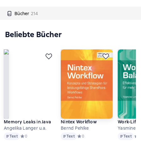
Bücher
214
Beliebte Bücher
Memory Leaks in Java
Nintex Workflow
Work-Life
Angelika Langer u.a.
Bernd Pehlke
Yas
Text
Text
Text
Text
Средний рейтинг 0 на основе 0 оценок
0
Text
Средний рейтинг 0 на основе 0 о
0
Text
Сре