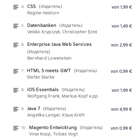
CSS
(Издатель)
4.
von 1,99 €
Regine Heidorn
Datenbanken
(Издатель)
5.
von 1,49 €
Veikko Krypczyk, Christopher Ezell
Enterprise Java Web Services
6.
von 2,99 €
(Издатель)
Bernhard Lowenstein
HTML 5 meets GWT
(Издатель)
7.
von 0,99 €
Stefan Starke
iOS Essentials
(Издатель)
8.
von 1,99 €
Wolfgang Frank, Markus Kopf и др.
Java 7
(Издатель)
9.
von 4,99 €
Angelika Langer, Klaus Kreft
Magento Entwicklung
(Издатель)
10.
von 0,99 €
Vinai Kopp, Tobias Vogt