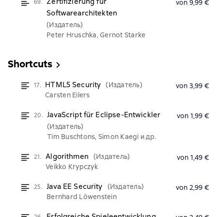
Zertifizierung für
69.
von 9,99 €
Softwarearchitekten
(Издатель)
Peter Hruschka, Gernot Starke
Shortcuts
HTML5 Security
(Издатель)
17.
von 3,99 €
Carsten Eilers
JavaScript für Eclipse-Entwickler
20.
von 1,99 €
(Издатель)
Tim Buschtons, Simon Kaegi и др.
Algorithmen
(Издатель)
21.
von 1,49 €
Veikko Krypczyk
Java EE Security
(Издатель)
25.
von 2,99 €
Bernhard Löwenstein
Erfolgreiche Spieleentwicklung