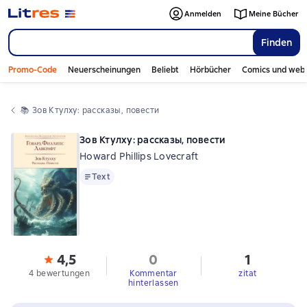
Anmelden
Meine Bücher
Finden
Promo-Code
Neuerscheinungen
Beliebt
Hörbücher
Comics und web
📚 
Зов Ктулху: рассказы, повести
Зов Ктулху: рассказы, повести
Howard Phillips Lovecraft
Text
Text
4,5
0
1
4 bewertungen
Kommentar
zitat
hinterlassen