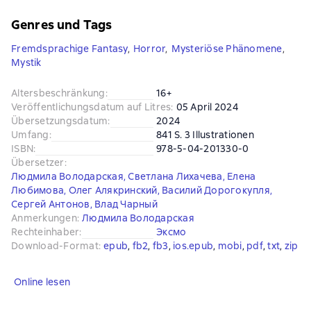
Genres und Tags
Fremdsprachige Fantasy
,
Horror
,
Mysteriöse Phänomene
,
Mystik
Altersbeschränkung
:
16+
Veröffentlichungsdatum auf Litres
:
05 April 2024
Übersetzungsdatum
:
2024
Umfang
:
841 S. 3 Illustrationen
ISBN
:
978-5-04-201330-0
Übersetzer
:
Людмила Володарская
,
Светлана Лихачева
,
Елена
Любимова
,
Олег Алякринский
,
Василий Дорогокупля
,
Сергей Антонов
,
Влад Чарный
Anmerkungen
:
Людмила Володарская
Rechteinhaber
:
Эксмо
Download-Format
:
epub
, 
fb2
, 
fb3
, 
ios.epub
, 
mobi
, 
pdf
, 
txt
, 
zip
Online lesen