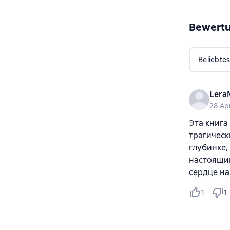
Bewert
Beliebtes
Lera
28 Ap
Эта книга
трагическ
глубинке,
настоящий
сердце на
1
1