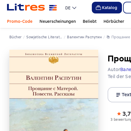
Katalog
DE
Promo-Code
Neuerscheinungen
Beliebt
Hörbücher
Bücher
Sowjetische Literatur
Валентин Распутин
📚 
Прощание
Проща
Autor
Вале
Teil der S
Tex
3,7
3 bewertun