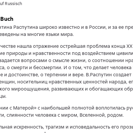
uf Russisch
 Buch
тина Распутина широко известно и в России, и за ее пр
еведены на многие языки мира.
рчестве нашла отражение острейшая проблема конца XX 
ие природы и нравственности под воздействием цивили
задается вопросами о смысле жизни, о соотношении нр
са, о смерти и бессмертии. И о том, что делает человека
е и достоинстве, о терпении и вере. В.Распутин создает
енщин, носительниц нравственных ценностей народа, е
кого мироощущения, развивающих и обогащающих обра
цы.
ии с Матерой» с наибольшей полнотой воплотилась ру
и, слиянности человека с миром, Вселенной, родом.
ьная искренность, трагизм и исповедальность его проз