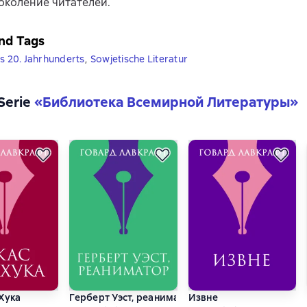
околение читателей.
nd Tags
es 20. Jahrhunderts
,
Sowjetische Literatur
 Serie
«
Библиотека Всемирной Литературы
»
Хука
Герберт Уэст, реаниматор
Извне