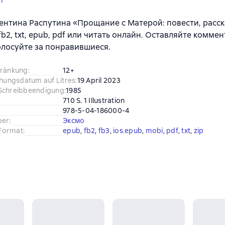
n
ентина Распутина «Прощание с Матерой: повести, расс
 fb2, txt, epub, pdf или читать онлайн. Оставляйте комме
олосуйте за понравившиеся.
hränkung
:
12+
chungsdatum auf Litres
:
19 April 2023
Schreibbeendigung
:
1985
710 S. 1 Illustration
978-5-04-186000-4
ber
:
Эксмо
Format
:
epub
, 
fb2
, 
fb3
, 
ios.epub
, 
mobi
, 
pdf
, 
txt
, 
zip