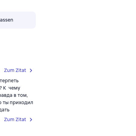
lassen
Zum Zitat
 терпеть
т? К чему
авда в том,
го ты приходил
дать
Zum Zitat