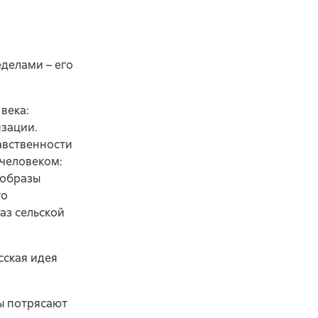
еделами – его
века:
зации.
авственности
 человеком:
 образы
го
з сельской
сская идея
ы потрясают