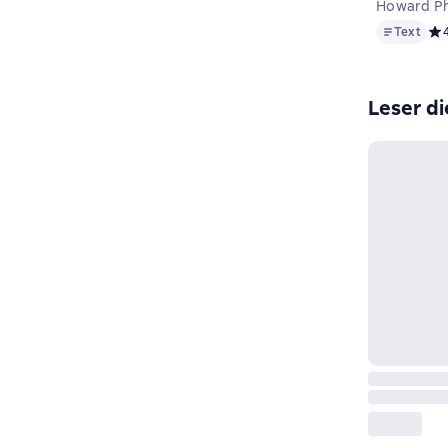
Howard Phi
Text
Text
Сре
Leser di