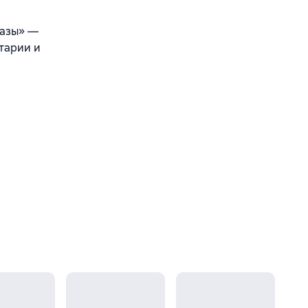
казы» —
нтарии и