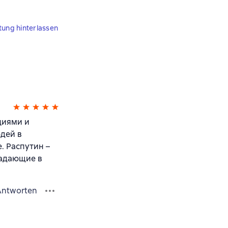
tung hinterlassen
циями и
дей в
. Распутин –
падающие в
Antworten