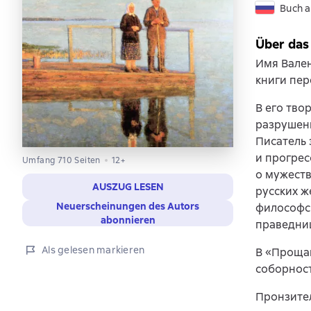
Buch a
Über das
Имя Вален
книги пер
В его тво
разрушен
Писатель 
и прогрес
Umfang 710 Seiten
12+
о мужеств
AUSZUG LESEN
русских ж
Neuerscheinungen des Autors
философс
abonnieren
праведни
Als gelesen markieren
В «Прощан
соборност
Пронзител