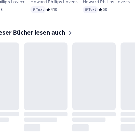
llips Lovecraft
Howard Phillips Lovecraft
Howard Phillips Lovecraft
Text
Text
дний рейтинг 4 на основе 3 оценок
4
3
Text
Средний рейтинг 4,1 на основе 8 оценок
4,1
8
Text
Средний рейтинг 5 н
5
8
eser Bücher lesen auch