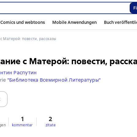
F
Comics und webtoons
Mobile Anwendungen
Buch veröffentl
 с Матерой: повести, рассказы
ние с Матерой: повести, расск
нтин Распутин
erie
"Библиотека Всемирной Литературы"
t
1
2
gen
kommentar
zitate