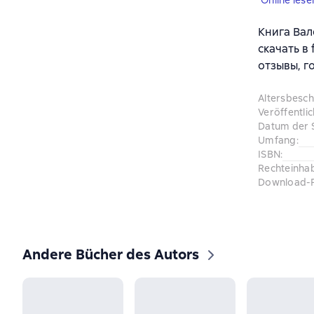
Online lese
Книга Вал
скачать в
отзывы, г
Altersbesc
Veröffentli
Datum der 
Umfang
:
ISBN
:
Rechteinha
Download-
Andere Bücher des Autors