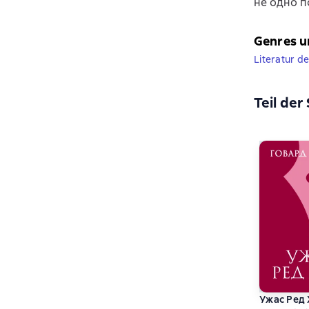
не одно п
Genres u
Literatur d
Teil der
Ужас Ред 