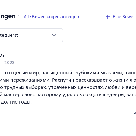
ungen
,
1 Bewertung
1
Alle Bewertungen anzeigen
Eine Bewer
te zuerst
Mel
ril 2023
 – это целый мир, насыщенный глубокими мыслями, эмо
ими переживаниями. Распутин рассказывает о жизни лю
 о трудных выборах, утраченных ценностях, любви и вере
 мастер слова, которому удалось создать шедевры, за
 долгие годы!