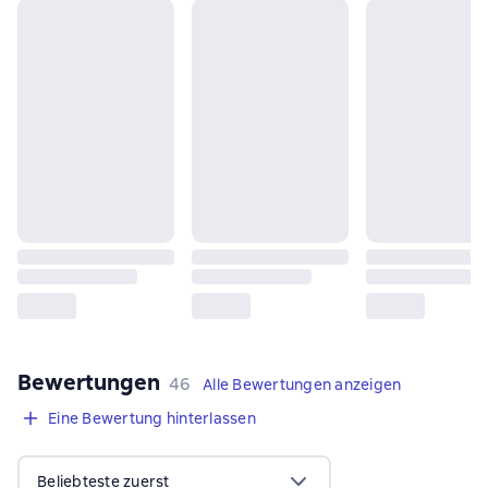
Bewertungen
,
46 Bewertungen
46
Alle Bewertungen anzeigen
Eine Bewertung hinterlassen
Beliebteste zuerst