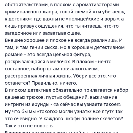
обстоятельствами, в плохом с ароматизаторами
криминального жанра, голой схемой «ты убегаешь,
я догоняю», где важны не «полицейские и воры», а
лишь призвук ощущения, что ты читаешь, что-то
загадочное или захватывающее.
Внешне хорошее и плохое не всегда различишь. И
там, и там гении сыска. Но в хорошем детективном
романе – это всегда цельная фигура,
раскрывающаяся в мелочах. В плохом - нечто
составное, набор штампов: алкоголизм,
расстроенная личная жизнь. Убери все это, что
останется? Правильно, ничего.
В плохом детективе обязательно прилагается набор
дешевых трюков, пустых обещаний, выжимание
интриги из ерунды - «а сейчас вы узнаете такое!».
Ну что бы мы «такого» могли узнать? Все лгут? Так
это очевидно. У каждого шкафы полные скелетов?
Так и это не новость.
В хорошем детективе ложь и тайны – никакое не