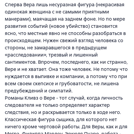
Сперва Вера лишь несуразная фигура (некрасивая
одинокая женщина с не самыми приятными
манерами), маячащая на заднем фоне. Но по мере
развития событий (новое убийство) становится
ясно, что местные явно не способны разобраться в
происходящем. Нужен свежий взгляд человека со
стороны, не замаравшегося в предыдущем
«расследовании», трезвый и лишенный
сантиментов. Впрочем, последнего, как ни странно,
Вере и не хватает. Она тоже человек. Не потому что
нуждается в выпивке и компании, а потому что при
всем своем скепсисе и грубоватости, не лишена
предубеждений и симпатий.
Романы Кливз о Вере - тот случай, когда личность
следователя не только определяет характер
следствия, но и раскрывается только в ходе него.
Классическая фигура сыщика, для которого нет
ничего кроме чертовой работы. Для Веры, как и для
Мегрэ, Филиппа Марлоу, Эркюля Пуаро, работа -