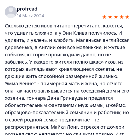
profread
14 März 2024
Сколько детективов читано-перечитано, кажется,
что удивить сложно, а у Энн Кливз получилось. И
удивить, и увлечь, и влюбить. Маленькая английская
деревенька, в Англии они все маленькие, и жуткие
события, которые происходили давно, но не
забылись. У каждого жителя полно шкафчиков, из
которых выглядывают кривляющиеся скелеты, не
дающие жить спокойной размеренной жизнью.
Эмма Беннет - примерная мать и жена, но отчего
она так часто заглядывается на соседский дом и его
хозяина, гончара Дэна Гринвуда и предается
обольстительным фантазиям? Муж Эммы, Джеймс,
образцово-показательный семьянин и работник, но
о своей родной семье предпочитает не
распространяться. Майкл Лонг, отрекся от дочери,
осознал свою неправоту, но слишком поздно. Кит