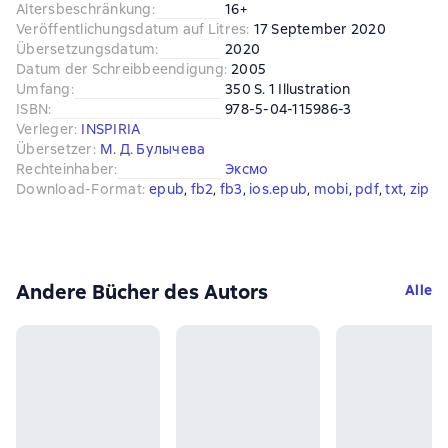
Altersbeschränkung
:
16+
Veröffentlichungsdatum auf Litres
:
17 September 2020
Übersetzungsdatum
:
2020
Datum der Schreibbeendigung
:
2005
Umfang
:
350 S. 1 Illustration
ISBN
:
978-5-04-115986-3
Verleger
:
INSPIRIA
Übersetzer
:
М. Д. Булычева
Rechteinhaber
:
Эксмо
Download-Format
:
epub
, 
fb2
, 
fb3
, 
ios.epub
, 
mobi
, 
pdf
, 
txt
, 
zip
Andere Bücher des Autors
Alle