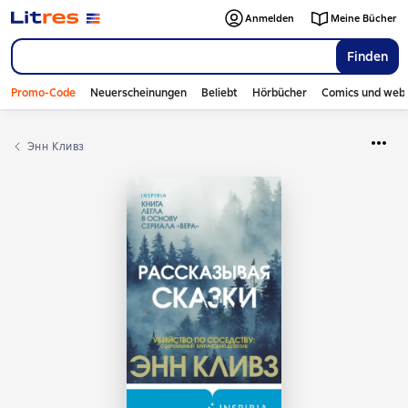
Anmelden
Meine Bücher
Finden
Promo-Code
Neuerscheinungen
Beliebt
Hörbücher
Comics und web
Энн Кливз