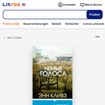
Anmelden
Meine Bücher
Finden
Promo-Code
Neuerscheinungen
Beliebt
Hörbücher
Comics und web
Энн Кливз