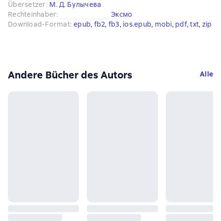
Übersetzer
:
М. Д. Булычева
Rechteinhaber
:
Эксмо
Download-Format
:
epub
, 
fb2
, 
fb3
, 
ios.epub
, 
mobi
, 
pdf
, 
txt
, 
zip
Andere Bücher des Autors
Alle