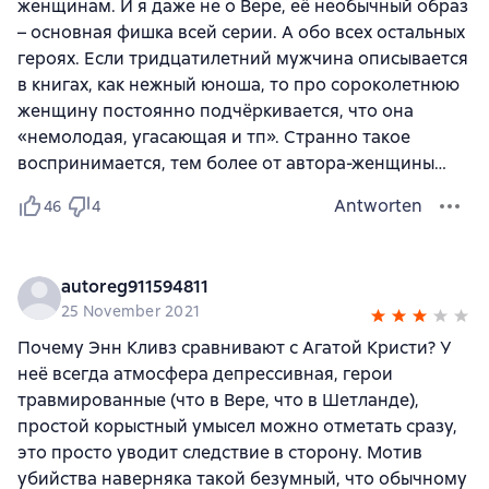
женщинам. И я даже не о Вере, её необычный образ
– основная фишка всей серии. А обо всех остальных
героях. Если тридцатилетний мужчина описывается
в книгах, как нежный юноша, то про сороколетнюю
женщину постоянно подчёркивается, что она
«немолодая, угасающая и тп». Странно такое
воспринимается, тем более от автора-женщины…
Antworten
46
4
autoreg911594811
25 November 2021
Почему Энн Кливз сравнивают с Агатой Кристи? У
неё всегда атмосфера депрессивная, герои
травмированные (что в Вере, что в Шетланде),
простой корыстный умысел можно отметать сразу,
это просто уводит следствие в сторону. Мотив
убийства наверняка такой безумный, что обычному