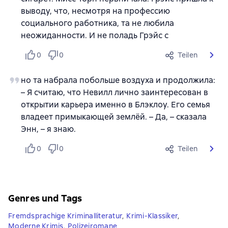
выводу, что, несмотря на профессию
социального работника, та не любила
неожиданности. И не поладь Грэйс с
0
0
Teilen
но та набрала побольше воздуха и продолжила:
– Я считаю, что Невилл лично заинтересован в
открытии карьера именно в Блэклоу. Его семья
владеет примыкающей землёй. – Да, – сказала
Энн, – я знаю.
0
0
Teilen
Genres und Tags
Fremdsprachige Kriminalliteratur
,
Krimi-Klassiker
,
Moderne Krimis
,
Polizeiromane