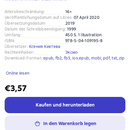
Altersbeschränkung
:
16+
Veröffentlichungsdatum auf Litres
:
07 April 2020
Übersetzungsdatum
:
2019
Datum der Schreibbeendigung
:
1999
Umfang
:
450 S. 1 Illustration
ISBN
:
978-5-04-109195-8
Übersetzer
:
Ксения Киктева
Rechteinhaber
:
Эксмо
Download-Format
:
epub
, 
fb2
, 
fb3
, 
ios.epub
, 
mobi
, 
pdf
, 
txt
, 
zip
Online lesen
€3,57
Kaufen und herunterladen
In den Warenkorb legen