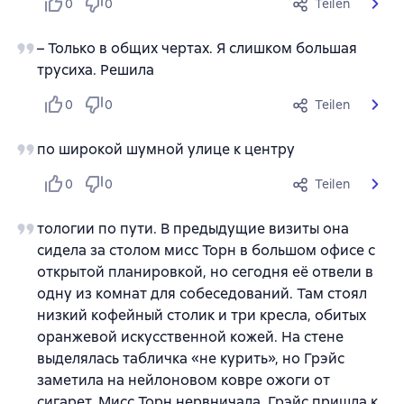
0
0
Teilen
– Только в общих чертах. Я слишком большая
трусиха. Решила
0
0
Teilen
по широкой шумной улице к центру
0
0
Teilen
тологии по пути. В предыдущие визиты она
сидела за столом мисс Торн в большом офисе с
открытой планировкой, но сегодня её отвели в
одну из комнат для собеседований. Там стоял
низкий кофейный столик и три кресла, обитых
оранжевой искусственной кожей. На стене
выделялась табличка «не курить», но Грэйс
заметила на нейлоновом ковре ожоги от
сигарет. Мисс Торн нервничала. Грэйс пришла к