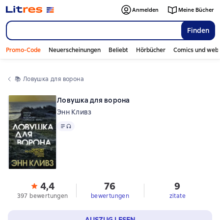
Anmelden
Meine Bücher
Finden
Promo-Code
Neuerscheinungen
Beliebt
Hörbücher
Comics und web
📚 
Ловушка для ворона
Ловушка для ворона
Энн Кливз
Text
, Audioformat verfügbar
4,4
76
9
397 bewertungen
bewertungen
zitate
AUSZUG LESEN