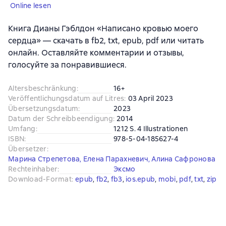
Online lesen
Книга Дианы Гэблдон «Написано кровью моего
сердца» — скачать в fb2, txt, epub, pdf или читать
онлайн. Оставляйте комментарии и отзывы,
голосуйте за понравившиеся.
Altersbeschränkung
:
16+
Veröffentlichungsdatum auf Litres
:
03 April 2023
Übersetzungsdatum
:
2023
Datum der Schreibbeendigung
:
2014
Umfang
:
1212 S. 4 Illustrationen
ISBN
:
978-5-04-185627-4
Übersetzer
:
Марина Стрепетова
,
Елена Парахневич
,
Алина Сафронова
Rechteinhaber
:
Эксмо
Download-Format
:
epub
, 
fb2
, 
fb3
, 
ios.epub
, 
mobi
, 
pdf
, 
txt
, 
zip