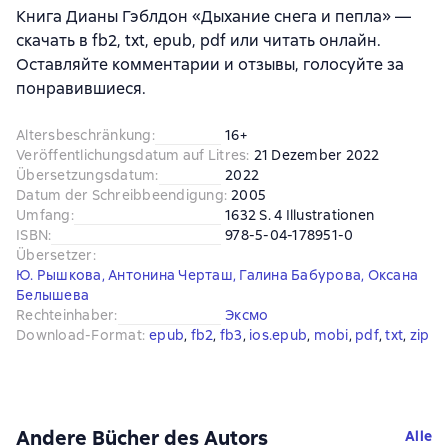
Книга Дианы Гэблдон «Дыхание снега и пепла» —
скачать в fb2, txt, epub, pdf или читать онлайн.
Оставляйте комментарии и отзывы, голосуйте за
понравившиеся.
Altersbeschränkung
:
16+
Veröffentlichungsdatum auf Litres
:
21 Dezember 2022
Übersetzungsdatum
:
2022
Datum der Schreibbeendigung
:
2005
Umfang
:
1632 S. 4 Illustrationen
ISBN
:
978-5-04-178951-0
Übersetzer
:
Ю. Рышкова
,
Антонина Черташ
,
Галина Бабурова
,
Оксана
Белышева
Rechteinhaber
:
Эксмо
Download-Format
:
epub
, 
fb2
, 
fb3
, 
ios.epub
, 
mobi
, 
pdf
, 
txt
, 
zip
Andere Bücher des Autors
Alle