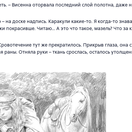
еть. – Висенна оторвала последний слой полотна, даже н
 – на доске надпись. Каракули какие-то. Я когда-то знав
ки покрасивше. Читаю… А это что такое, мазель? Что за 
ровотечение тут же прекратилось. Прикрыв глаза, она 
 раны. Отняла руки – ткань срослась, осталось утолщен