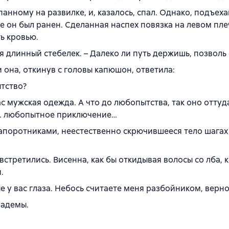
анному на развилке, и, казалось, спал. Однако, подъеха
же он был ранен. Сделанная наспех повязка на левом пле
ь кровью.
я длинный стебелек. – Далеко ли путь держишь, позволь
и она, откинув с головы капюшон, ответила:
ытство?
с мужская одежда. А что до любопытства, так оно оттуда
ой… любопытное приключение…
папоротниками, неестественно скрючившееся тело шагах
встретились. Висенна, как бы откидывая волосы со лба, 
.
ые у вас глаза. Небось считаете меня разбойником, верно
иадемы.