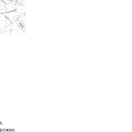
в,
орожки.