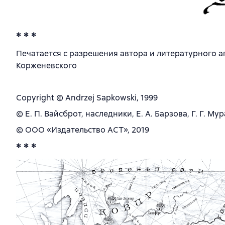
* * *
Печатается с разрешения автора и литературного а
Корженевского
Copyright © Andrzej Sapkowski, 1999
© Е. П. Вайсброт, наследники, Е. А. Барзова, Г. Г. М
© ООО «Издательство АСТ», 2019
* * *