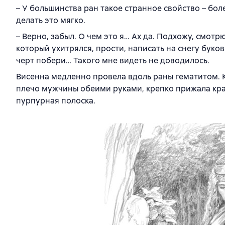
– У большинства ран такое странное свойство – бол
делать это мягко.
– Верно, забыл. О чем это я… Ах да. Подхожу, смотрю
который ухитрялся, прости, написать на снегу буков
черт побери… Такого мне видеть не доводилось.
Висенна медленно провела вдоль раны гематитом. К
плечо мужчины обеими руками, крепко прижала края
пурпурная полоска.