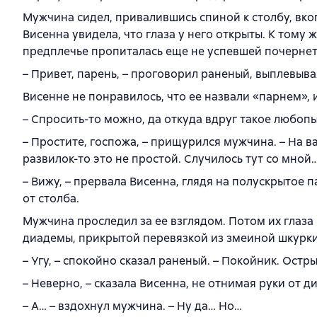
Мужчина сидел, привалившись спиной к столбу, вкоп
Висенна увидела, что глаза у него открыты. К тому 
предплечье пропиталась еще не успевшей почернет
– Привет, парень, – проговорил раненый, выплевыва
Висенне не понравилось, что ее назвали «парнем», 
– Спросить-то можно, да откуда вдруг такое любоп
– Простите, госпожа, – прищурился мужчина. – На ва
развилок-то это не простой. Случилось тут со мн
– Вижу, – прервала Висенна, глядя на полускрытое 
от столба.
Мужчина проследил за ее взглядом. Потом их глаза 
диадемы, прикрытой перевязкой из змеиной шкурки
– Угу, – спокойно сказал раненый. – Покойник. Остр
– Неверно, – сказала Висенна, не отнимая руки от д
– А… – вздохнул мужчина. – Ну да… Но…