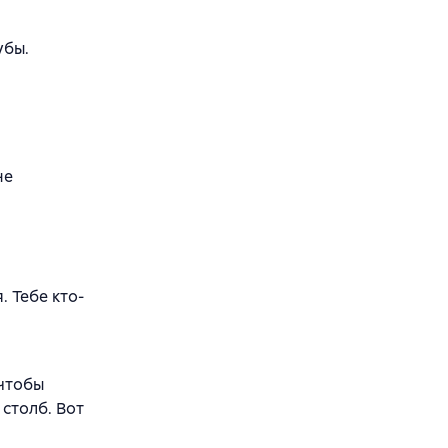
убы.
не
. Тебе кто-
 чтобы
 столб. Вот