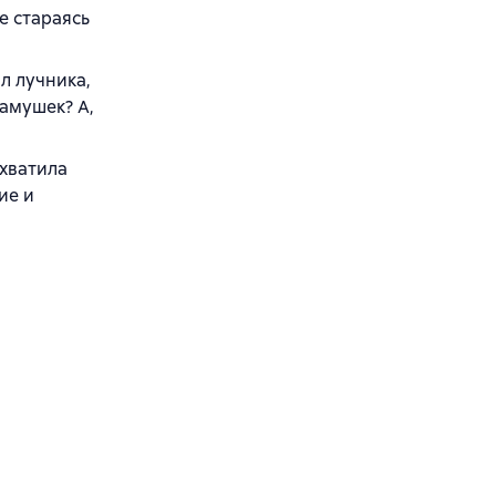
е стараясь
ал лучника,
камушек? А,
схватила
ие и