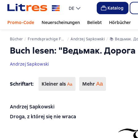
Katalog
DE
Promo-Code
Neuerscheinungen
Beliebt
Hörbücher
Bücher
Fremdsprachige Fantasy
Andrzej Sapkowski
📚 
Ведьмак. Дорога без 
Buch lesen: "Ведьмак. Дорога
Andrzej Sapkowski
Schriftart
:
Kleiner als
Mehr
Аа
Aa
Andrzej Sapkowski
Droga, z której się nie wraca