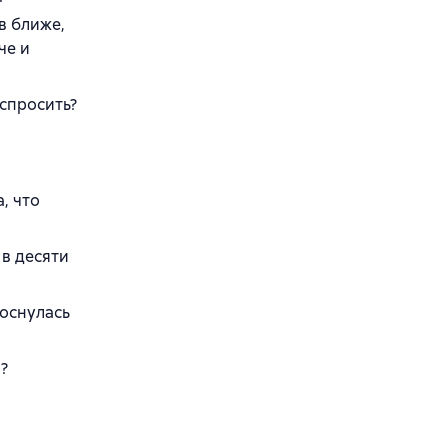
в ближе,
че и
 спросить?
, что
 в десяти
коснулась
?