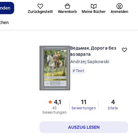
inden
Zurückgestellt
Warenkorb
Meine Bücher
Anmelden
ichen
Ведьмак. Дорога без
возврата
Andrzej Sapkowski
Text
Text
4,1
11
4
43
bewertungen
zitate
bewertungen
AUSZUG LESEN