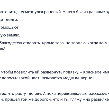
воточить, – усмехнулся раненый. У него были красивые з
ет долго.
 помощью?
кую землю.
 благодетельствовать. Кроме того, не терплю, когда ко м
шь?
 чтобы позволить ей развернуть повязку. – Красивое имя
е волосы? Такой цвет называется медным, верно?
тех, что растут во рву. А пока перевязываешь, расскажу,
и, пришел той же дорогой, что и ты. Гляжу – на развилке