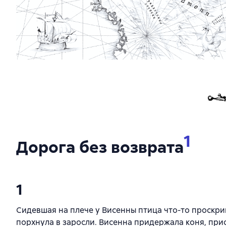
1
Дорога без возврата
1
Сидевшая на плече у Висенны птица что-то проскри
порхнула в заросли. Висенна придержала коня, при