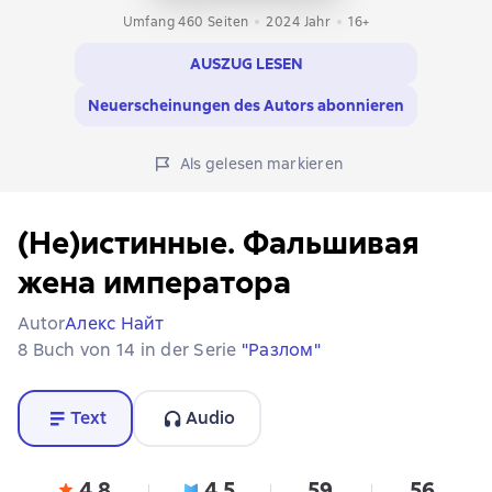
Umfang 460 Seiten
2024
Jahr
16+
AUSZUG LESEN
Neuerscheinungen des Autors abonnieren
Als gelesen markieren
(Не)истинные. Фальшивая
жена императора
Autor
Алекс Найт
8 Buch von 14 in der Serie
"Разлом"
Text
Audio
4,8
4,5
59
56