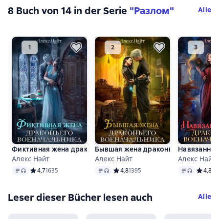
8 Buch von 14 in der Serie
"Разлом"
Alle
Фиктивная жена драконьего военачальника
Бывшая жена драконьего военачал
Навязанная
Алекс Найт
Алекс Найт
Алекс Найт
Text
, Audioformat verfügbar
Text
, Audioformat verfügbar
Text
, Audiofo
Средний рейтинг 4,7 на основе 1635 оценок
4,7
1635
Средний рейтинг 4,8 на основе 1395
4,8
1395
Средний
4,8
14
Leser dieser Bücher lesen auch
Alle