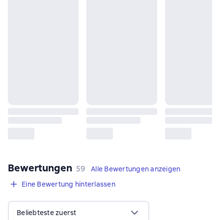
Bewertungen
,
59 Bewertungen
59
Alle Bewertungen anzeigen
Eine Bewertung hinterlassen
Beliebteste zuerst