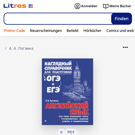
Anmelden
Meine Bücher
Finden
Promo-Code
Neuerscheinungen
Beliebt
Hörbücher
Comics und web
А. А. Логвина
Text
PDF
PDF