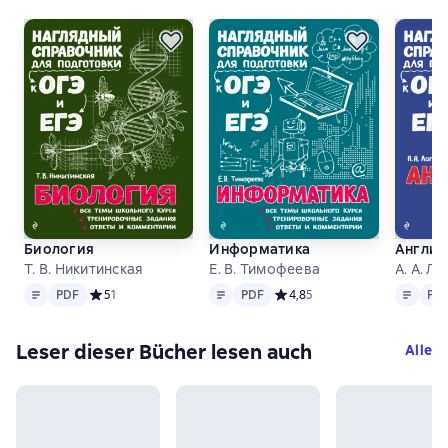
Биология
Информатика
Англий
Т. В. Никитинская
Е. В. Тимофеева
А. А. Л
Text
PDF
Text
PDF
Text
PDF
PDF
Средний рейтинг 5 на основе 1 оценок
5
1
PDF
Средний рейтинг 4,8 на осно
4,8
5
PD
Leser dieser Bücher lesen auch
Alle