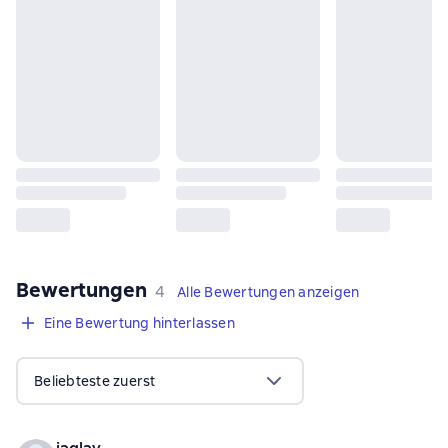
Bewertungen
,
4 Bewertungen
4
Alle Bewertungen anzeigen
Eine Bewertung hinterlassen
Beliebteste zuerst