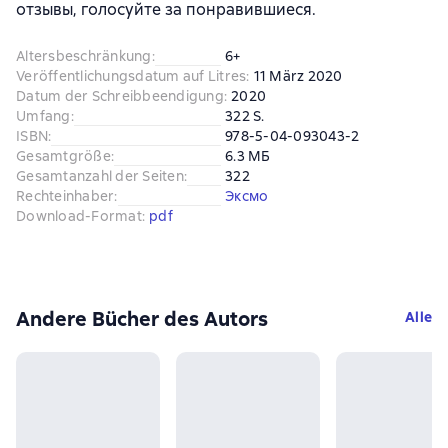
отзывы, голосуйте за понравившиеся.
Altersbeschränkung
:
6+
Veröffentlichungsdatum auf Litres
:
11 März 2020
Datum der Schreibbeendigung
:
2020
Umfang
:
322 S.
ISBN
:
978-5-04-093043-2
Gesamtgröße
:
6.3 МБ
Gesamtanzahl der Seiten
:
322
Rechteinhaber
:
Эксмо
Download-Format
:
pdf
Andere Bücher des Autors
Alle