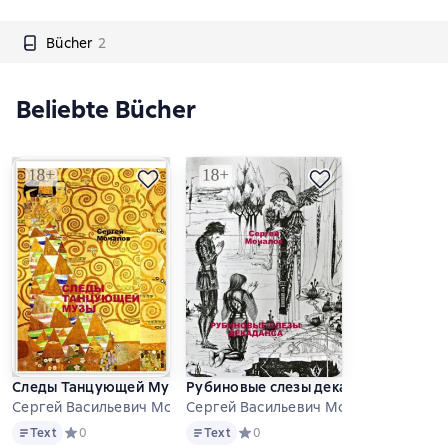
Bücher
2
Beliebte Bücher
Следы Танцующей Музы
Рубиновые слезы декаданса
Сергей Васильевич Мочалов
Сергей Васильевич Мочалов
Text
Text
Text
Средний рейтинг 0 на основе 0 оценок
0
Text
Средний рейтинг 0 на основе 0 оц
0