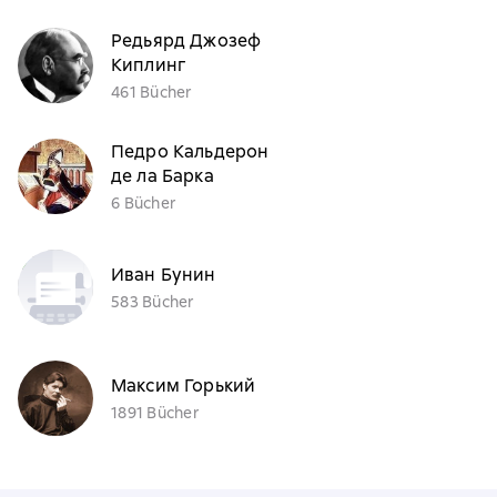
Редьярд Джозеф
Киплинг
461 Bücher
Педро Кальдерон
де ла Барка
6 Bücher
Иван Бунин
583 Bücher
Максим Горький
1891 Bücher