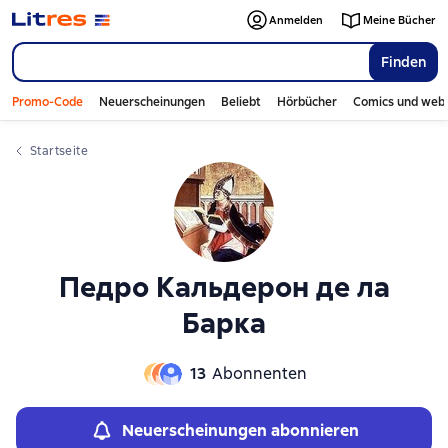
Слайдер с книгами
Слайдер с книгами
Anmelden
Meine Bücher
Finden
Promo-Code
Neuerscheinungen
Beliebt
Hörbücher
Comics und web
Startseite
Педро Кальдерон де ла
Барка
13
Abonnenten
Neuerscheinungen abonnieren