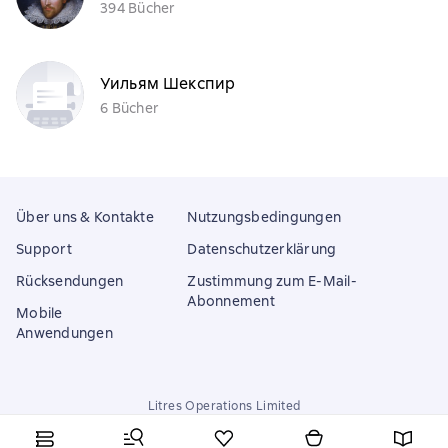
394 Bücher
Уильям Шекспир
6 Bücher
Über uns & Kontakte
Nutzungsbedingungen
Support
Datenschutzerklärung
Rücksendungen
Zustimmung zum E-Mail-
Abonnement
Mobile
Anwendungen
Litres Operations Limited
18 Mallow street co. Limerick, Ireland