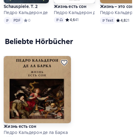
Schauspiele. T. 2
Жизнь есть сон
Жизнь – это сон
Педро Кальдерон де ла Барка
Педро Кальдерон де ла Барка
Педро Кальдерон
Text
PDF
Text
, Audioformat verfügbar
Text
Средний рейтинг 4,6 на основе 41 оцен
4,6
41
PDF
Средний рейтинг 0 на основе 0 оценок
0
Text
Средний рей
4,8
21
Beliebte Hörbücher
Жизнь есть сон
Педро Кальдерон де ла Барка