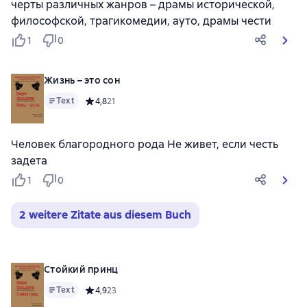
черты различных жанров – драмы исторической,
философской, трагикомедии, ауто, драмы чести
1
0
Жизнь – это сон
Text
Средний рейтинг 4,8 на основе 21 оценок
4,8
21
Человек благородного рода Не живет, если честь
задета
1
0
2 weitere Zitate aus diesem Buch
Стойкий принц
Text
Средний рейтинг 4,9 на основе 23 оценок
4,9
23