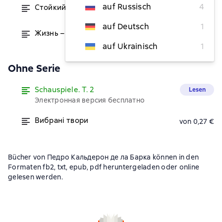
auf Russisch
4
Стойкий принц
von 0,53 €
auf Deutsch
1
Жизнь – это сон
von 0,52 €
auf Ukrainisch
1
Ohne Serie
Schauspiele. T. 2
Lesen
Электронная версия бесплатно
Вибрані твори
von 0,27 €
Bücher von Педро Кальдерон де ла Барка können in den
Formaten fb2, txt, epub, pdf heruntergeladen oder online
gelesen werden.