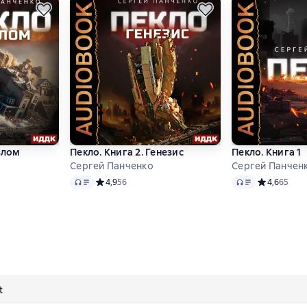
злом
Пекло. Книга 2. Генезис
Пекло. Книга 1
Сергей Панченко
Сергей Панчен
Audio
Audio
 4,7 на основе 37 оценок
Средний рейтинг 4,9 на основе 56 оценок
4,9
56
Средний рей
4,6
65
t