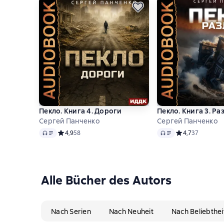
Пекло. Книга 4. Дороги
Пекло. Книга 3. Ра
Сергей Панченко
Сергей Панченко
Audio
Audio
Средний рейтинг 4,9 на основе 58 оценок
4,9
58
Средний рейтинг
4,7
37
Alle Bücher des Autors
Nach Serien
Nach Neuheit
Nach Beliebthei