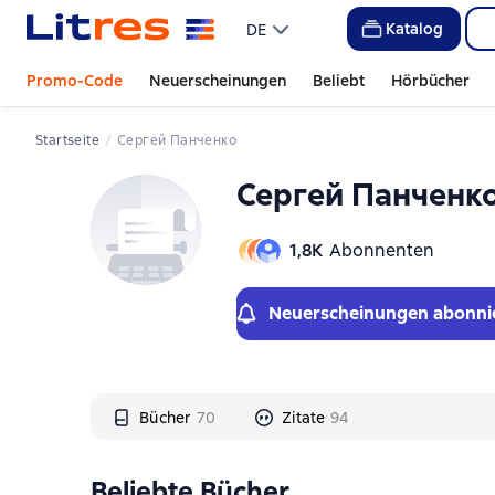
Слайдер с книгами
Слайдер с книгами
Katalog
DE
Promo-Code
Neuerscheinungen
Beliebt
Hörbücher
Startseite
Сергей Панченко
Сергей Панченк
1,8К
Abonnenten
Neuerscheinungen abonni
Bücher
70
Zitate
94
Beliebte Bücher