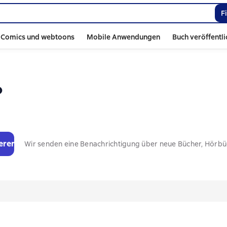
F
Comics und webtoons
Mobile Anwendungen
Buch veröffentl
о
eren
Wir senden eine Benachrichtigung über neue Bücher, Hörb